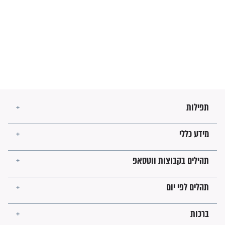
מה יהיו גבולות ארץ ישראל
בזמן הגאולה?
לכל המאמרים
ישועות תהילים
פציעת הראש של החייל הפכה
לנס רפואי בזכות...