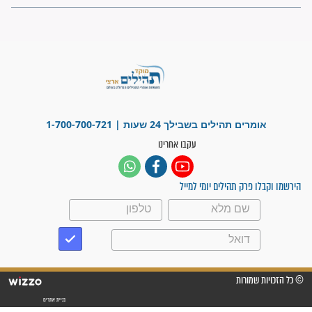
"משהו בתוכי ידע שההריון הזה
זקוק לתפילות": סיפור ישועה
מדהים בזכות התפילות מדי יום
"אשמח שתודיעו למתפללים
עלינו שהקב"ה שמע לתפילות
וחתמתי על חוזה עבודה אחרי
שנתיים של חיפוש!"
"לא להתייאש חס ושלום, גם
אם הזיווג עוד לא מגיע"