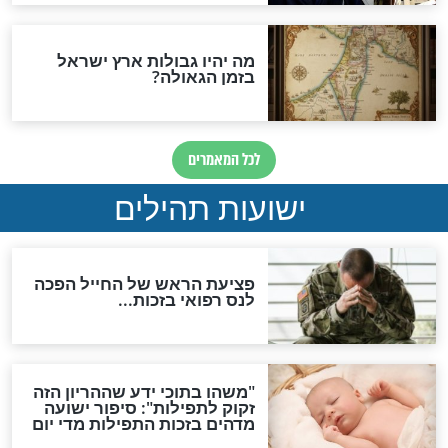
ות להמתקת הדינים וביטול
גזרות
סגולת ע"ב שמות הקודש
תפילה סגולית להמתקת
הדינים