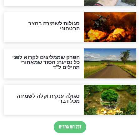
הרב שמואל אליהו: זה המפתח
לגאולה
זהו החוק הקוסמי שמחייב את
חורבנה של איראן לפי ספר
הזוהר הקדוש
בנו של הבבא סאלי: "אלו
השניות האחרונות לפני מלחמה
עולמית"