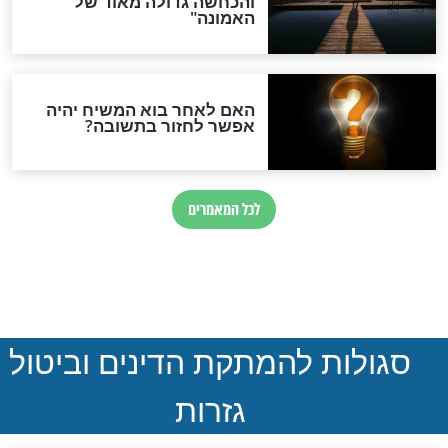
נהרגו בדרום לבנון
ההסכם החשאי של טראמפ
ואיראן: בלי שקיפות ועם הרבה
סימני שאלה
המסמך האבוד שנחשף
במרתפי מוסקבה: כתב היד
הנדיר של הרשב"ם התגלה
שורדת השואה שחוגגת 100: