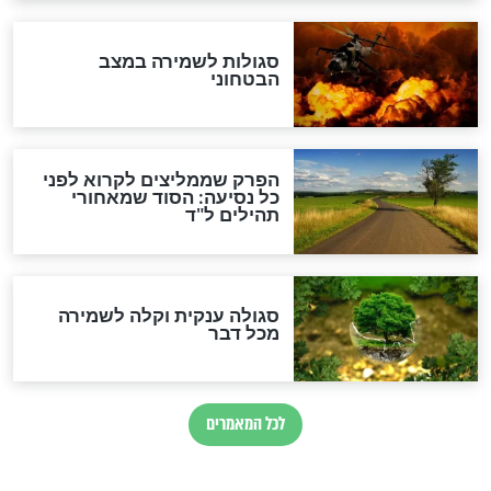
הרב שמואל אליהו: זה המפתח
לגאולה
זהו החוק הקוסמי שמחייב את
חורבנה של איראן לפי ספר
הזוהר הקדוש
בנו של הבבא סאלי: "אלו
השניות האחרונות לפני מלחמה
עולמית"