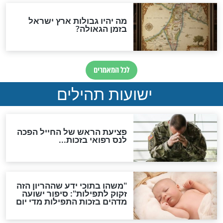
ות להמתקת הדינים וביטול
גזרות
סגולת ע"ב שמות הקודש
תפילה סגולית להמתקת
הדינים