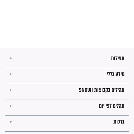
מה יהיו גבולות ארץ ישראל
בזמן הגאולה?
לכל המאמרים
ישועות תהילים
פציעת הראש של החייל הפכה
לנס רפואי בזכות...