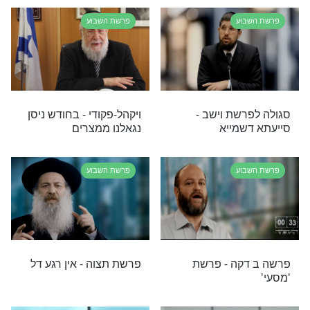
וע
פרשת השבוע
 - כאיש אחד ולב
סגולה לפרשת דברים -
להתחזק
וע
פרשת השבוע