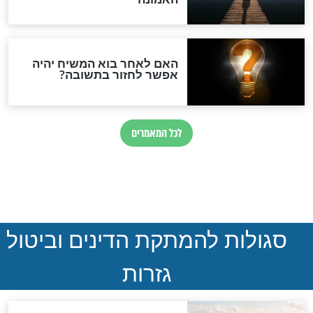
ההסכם החשאי של טראמפ
ואיראן: בלי שקיפות ועם הרבה
סימני שאלה
המסמך האבוד שנחשף
במרתפי מוסקבה: כתב היד
הנדיר של הרשב"ם התגלה
שורדת השואה שחוגגת 100:
"מודה לקב"ה על כל השנים"