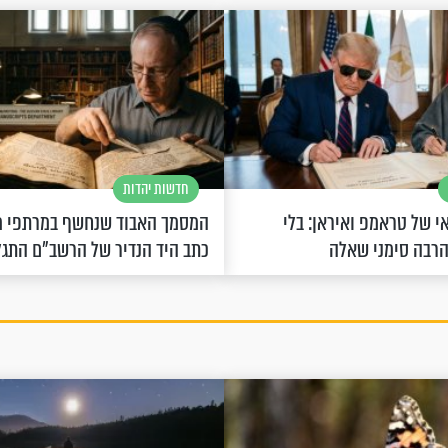
חדשות יהדות
 של טראמפ ואיראן: בלי
המסמך האבוד שנחשף במרתפי מ
הרבה סימני שאלה
כתב היד הנדיר של הרשב"ם התג