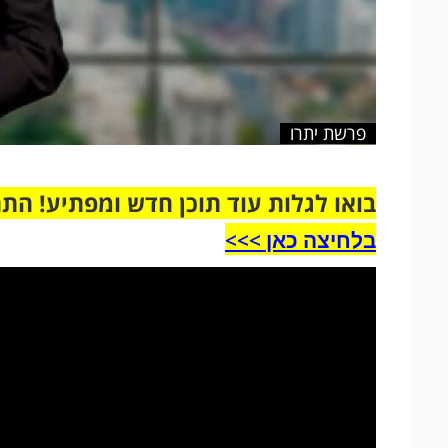
פרשת יתרו
בואו לגלות עוד תוכן חדש ומפתיע! הת
בלחיצה כאן >>>​