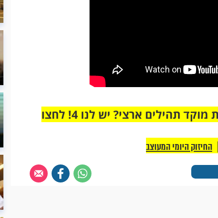
מחוברים רק לקבוצת ווטסאפ אחת מבית מוקד תהילים ארצי? יש לנו 4! לחצו
החיזוק היומי המעוצב