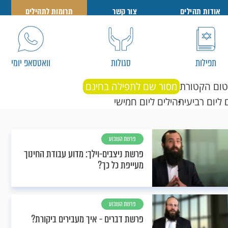
אודות תהילים
צור קשר
תרומות לתהילים
תפילות
סגולות
וואטסאפ יומי
טום הקטורת
מסור שם לתפילה בחינם
 ליום רביעי
תהילים ליום חמישי
פרשת השבוע
פרשת ניצבים-וילך: מדוע עבודת החינוך
מעייפת כל כך?
פרשת השבוע
פרשת דברים - איך מעבירים ביקורת?