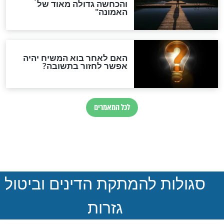
הותר לפרסום: לוחמי מילואים
נהרגו בדרום לבנון
ההסכם החשאי של טראמפ
ואיראן: בלי שקיפות ועם הרבה
סימני שאלה
המסמך האבוד שנחשף
במרתפי מוסקבה: כתב היד
הנדיר של הרשב"ם התגלה
שורדת השואה שחוגגת 100: