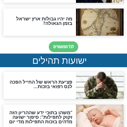
ות להמתקת הדינים וביטול
גזרות
סגולת ע"ב שמות הקודש
תפילה סגולית להמתקת
הדינים