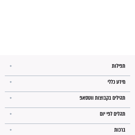
מה יהיו גבולות ארץ ישראל
בזמן הגאולה?
לכל המאמרים
ישועות תהילים
פציעת הראש של החייל הפכה
לנס רפואי בזכות...