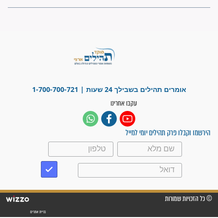
"משהו בתוכי ידע שההריון הזה
זקוק לתפילות": סיפור ישועה
מדהים בזכות התפילות מדי יום
"אשמח שתודיעו למתפללים
עלינו שהקב"ה שמע לתפילות
וחתמתי על חוזה עבודה אחרי
שנתיים של חיפוש!"
"לא להתייאש חס ושלום, גם
אם הזיווג עוד לא מגיע"