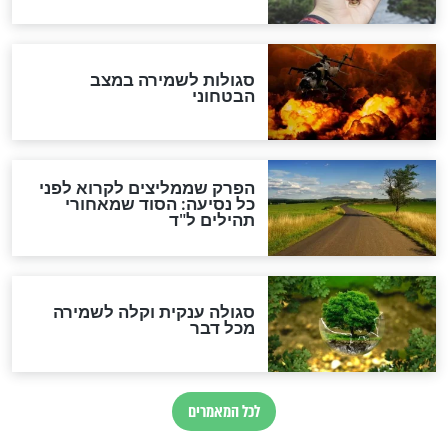
הרב שמואל אליהו: זה המפתח
לגאולה
זהו החוק הקוסמי שמחייב את
חורבנה של איראן לפי ספר
הזוהר הקדוש
בנו של הבבא סאלי: "אלו
השניות האחרונות לפני מלחמה
עולמית"