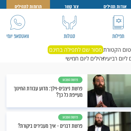
אודות תהילים
צור קשר
תרומות לתהילים
תפילות
סגולות
וואטסאפ יומי
טום הקטורת
מסור שם לתפילה בחינם
 ליום רביעי
תהילים ליום חמישי
פרשת השבוע
פרשת ניצבים-וילך: מדוע עבודת החינוך
מעייפת כל כך?
פרשת השבוע
פרשת דברים - איך מעבירים ביקורת?