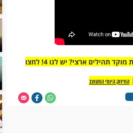
מחוברים רק לקבוצת ווטסאפ אחת מבית מוקד תהילים ארצי? יש לנו 4! לחצו
החיזוק היומי המעוצב