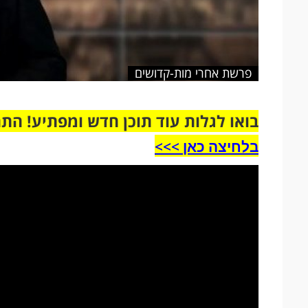
פרשת אחרי מות-קדושים
בואו לגלות עוד תוכן חדש ומפתיע! הת
בלחיצה כאן >>>​