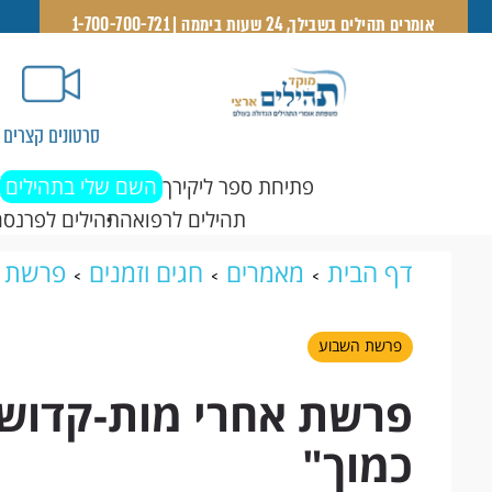
אומרים תהילים בשבילך, 24 שעות ביממה | 1-700-700-721
סרטונים קצרים
פתיחת ספר ליקירך
השם שלי בתהילים
תהילים לרפואה
תהילים לפרנסה
דף הבית
מאמרים
חגים וזמנים
פרשת 
לרעך כמוך"
פרשת השבוע
פרשת אחרי מות-קדושי
כמוך"