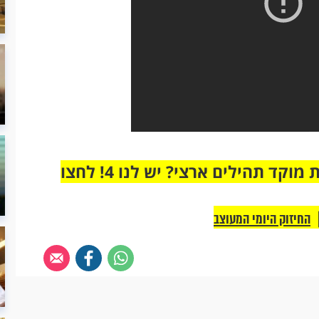
מחוברים רק לקבוצת ווטסאפ אחת מבית מוקד תהילים ארצי? יש לנו 4! לחצו
החיזוק היומי המעוצב