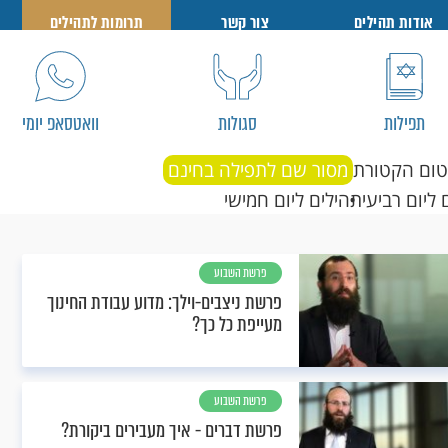
אודות תהילים
צור קשר
תרומות לתהילים
תפילות
סגולות
וואטסאפ יומי
טום הקטורת
מסור שם לתפילה בחינם
 ליום רביעי
תהילים ליום חמישי
פרשת השבוע
פרשת ניצבים-וילך: מדוע עבודת החינוך
מעייפת כל כך?
פרשת השבוע
פרשת דברים - איך מעבירים ביקורת?