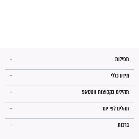
מה יהיו גבולות ארץ ישראל
בזמן הגאולה?
לכל המאמרים
ישועות תהילים
פציעת הראש של החייל הפכה
לנס רפואי בזכות...