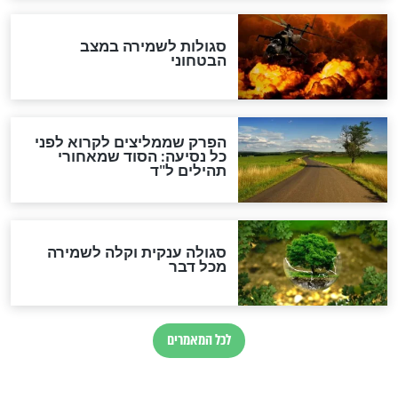
הרב שמואל אליהו: זה המפתח
לגאולה
זהו החוק הקוסמי שמחייב את
חורבנה של איראן לפי ספר
הזוהר הקדוש
בנו של הבבא סאלי: "אלו
השניות האחרונות לפני מלחמה
עולמית"