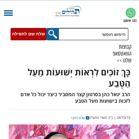
שלח שם לתפילה
ֹכִים לִרְאוֹת יְשׁוּעוֹת מֵעַל
כהן בסרטון קצר המסביר כיצד יכול כל אדם
שועות מעל הטבע