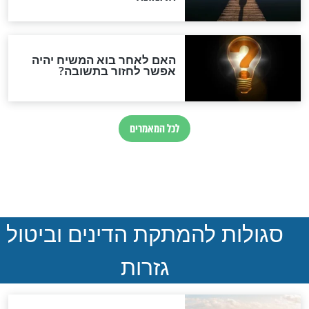
ההסכם החשאי של טראמפ
ואיראן: בלי שקיפות ועם הרבה
סימני שאלה
המסמך האבוד שנחשף
במרתפי מוסקבה: כתב היד
הנדיר של הרשב"ם התגלה
שורדת השואה שחוגגת 100:
"מודה לקב"ה על כל השנים"