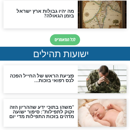
ות להמתקת הדינים וביטול
גזרות
סגולת ע"ב שמות הקודש
תפילה סגולית להמתקת
הדינים