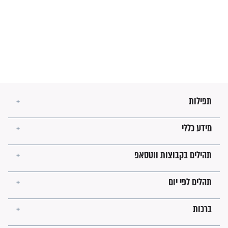
מה יהיו גבולות ארץ ישראל
בזמן הגאולה?
לכל המאמרים
ישועות תהילים
פציעת הראש של החייל הפכה
לנס רפואי בזכות...