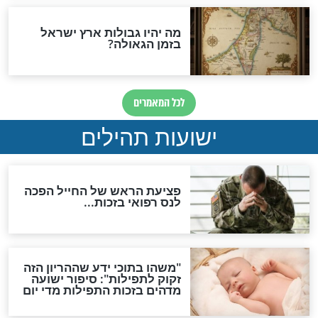
ות להמתקת הדינים וביטול
גזרות
סגולת ע"ב שמות הקודש
תפילה סגולית להמתקת
הדינים