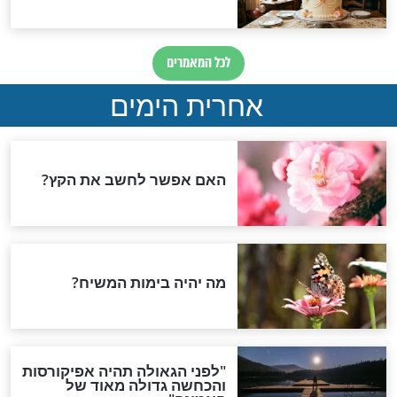
וידאו
מה מציע הרב
בקהל המתפללים נכח אדם
ר שאנחנו פילים?
אחד שהקפיד על איחורו של
הרב - הסיבה תדהים אתכם
חדשות יהדות
הותר לפרסום: לוחמי מילואים
נהרגו בדרום לבנון