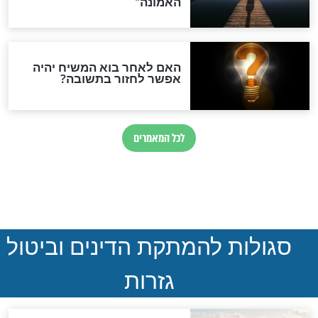
ההסכם החשאי של טראמפ
ואיראן: בלי שקיפות ועם הרבה
סימני שאלה
המסמך האבוד שנחשף
במרתפי מוסקבה: כתב היד
הנדיר של הרשב"ם התגלה
שורדת השואה שחוגגת 100:
"מודה לקב"ה על כל השנים"