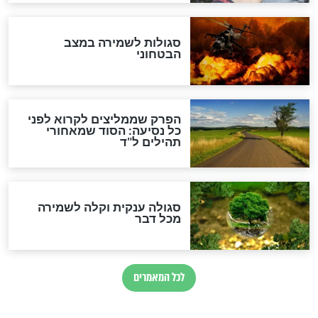
הרב שמואל אליהו: זה המפתח
לגאולה
זהו החוק הקוסמי שמחייב את
חורבנה של איראן לפי ספר
הזוהר הקדוש
בנו של הבבא סאלי: "אלו
השניות האחרונות לפני מלחמה
עולמית"