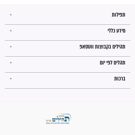
ישועות תהילים
פציעת הראש של החייל הפכה
לנס רפואי בזכות...
"משהו בתוכי ידע שההריון הזה
זקוק לתפילות": סיפור ישועה
מדהים בזכות התפילות מדי יום
"אשמח שתודיעו למתפללים