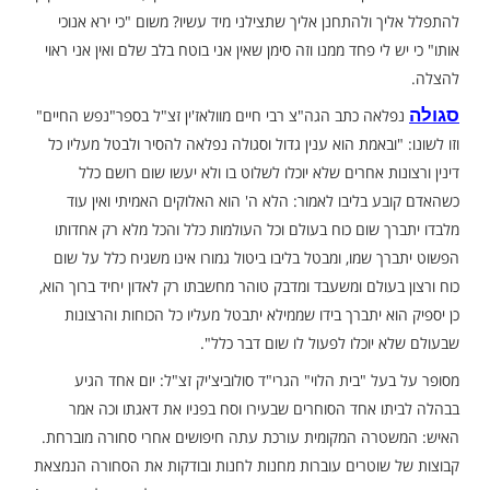
בלחיצה כאן >>>​
 "וירא יעקב מאוד ויצר לו " המלבי"ם מפרש את כפל הכתוב
 "וירא יעקב" – יעקב אבינו היה בפחד מעשיוומפני אותו פחד.
 היה לו צר משום שהבחין שחסר לו במידת הביטחון ואין הוא
פר "פנים יפות" את הפסוק: "הצילני נא מיד אחי מיד עשיו כי
ותו פן יבוא והכני אם על בנים"– אמר יעקב, מפני מה אני זקוק
 ולהתחנן אליך שתצילני מיד עשיו? משום "כי ירא אנוכי
לי פחד ממנו וזה סימן שאין אני בוטח בלב שלם ואין אני ראוי
אה כתב הגה"צ רבי חיים מוולאז'ין זצ"ל בספר"נפש החיים"
"ובאמת הוא ענין גדול וסגולה נפלאה להסיר ולבטל מעליו כל
ות אחרים שלא יוכלו לשלוט בו ולא יעשו שום רושם כלל