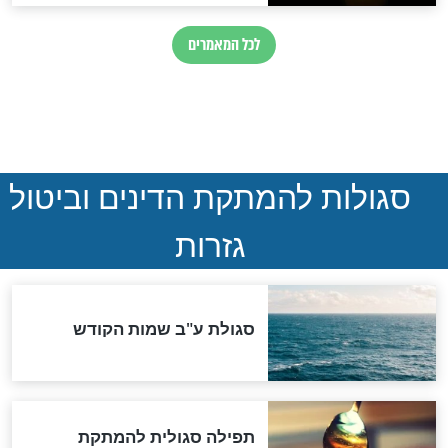
המסמך האבוד שנחשף
במרתפי מוסקבה: כתב היד
הנדיר של הרשב"ם התגלה
שורדת השואה שחוגגת 100:
"מודה לקב"ה על כל השנים"
לכל המאמרים
אחרית הימים