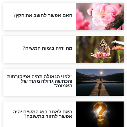
"ה לא השיב
ויזרח לו השמש: דבר תורה
 יעקב אבינו
לפרשת וישלח, מאת הרב
מנדל
חדשות יהדות
הותר לפרסום: לוחמי מילואים
נהרגו בדרום לבנון
ההסכם החשאי של טראמפ
ואיראן: בלי שקיפות ועם הרבה
סימני שאלה