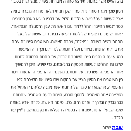
 בליבו לאמור: הלא ה' הוא האלוקים האמיתי ואין עוד
ך שום כוח בעולם וכל העולמות כלל והכל מלא רק אחדותו
 שמו, ומבטל בליבו ביטול גמורו אינו משגיח כלל על שום
עולם ומשעבד ומדבק טוהר מחשבתו רק לאדון יחיד ברוך הוא,
א יתברך בידו שממילא יתבטל מעליו כל הכוחות והרצונות
יוכלו לפעול לו שום דבר כלל".
ל "בית הלוי" הגרי"ד סולוביצ'יק זצ"ל: יום אחד הגיע
ו אחד הסוחרים שבעירו וסח בפניו את דאגתו וכה אמר
רה המקומית עורכת עתה חיפושים אחרי סחורה מוברחת.
שוטרים עוברות מחנות לחנות ובודקות את הסחורה הנמצאת
שר בחנותו תימצא סחורה מוברחת צפוי לעונש גלות בסיביר!
אמר הסוחר גדול פחדי שכן חנותי מלאה סחורה מוברחת, ומה
 כעת? כשמוע ה"בית הלוי" את דבריו הוציא מארון הספרים