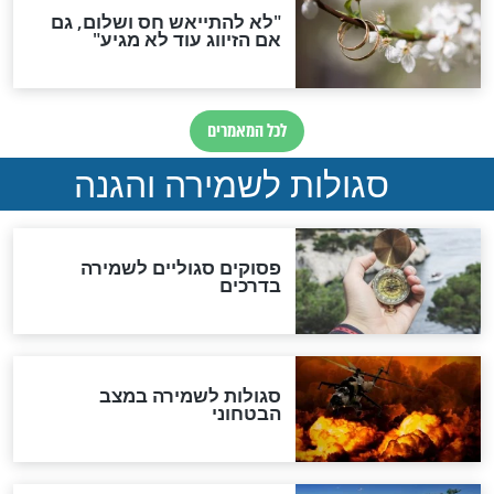
סגולה למתוק הדינים
כשממשמשים ובאים
לכל המאמרים
מיסטיקה וקבלה
הרב שמואל אליהו: זה המפתח
לגאולה