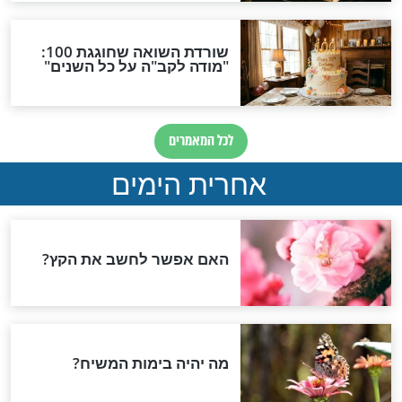
יוסף: במה צריך
סגולה למניעת מגיפה
י שבבידוד
להדפיס ולתלות על הדלת