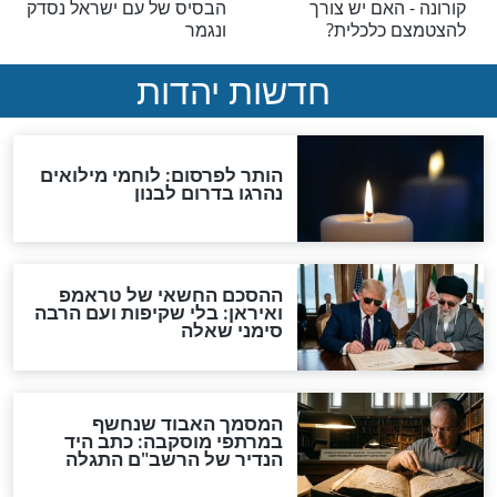
 הקורונה: הנחיות
סגולה גדולה לרפואה - דברי
לקראת פורים
ה"נועם אלימלך"
 יוסף שליט’’א
נגר: הקורונה
חינוך בימי הקורונה - תשובות
איתנו בדק בית
הרב קנייבסקי שליט"א