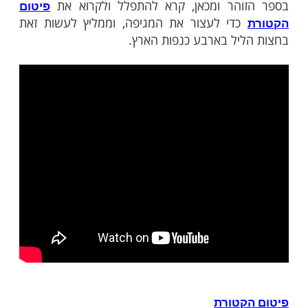
ירושלים, פונה לעם ישראל וקורא להתפלל.
תייחס למגיפת הקורונה שפרצה בסין אמר
יך לגרש את זה מארץ ישראל, שחס ושלום לא
ה שיש יהודים. חס וחלום שלא יידבק." והוסיף:
ריכים להתעורר. אנחנו צריכים לחזור בתשובה".
שנתן הרב סיפר את סיפור המעשה שנכתב
והר ומכאן, קרא להתפלל ולקרוא את
פיטום
די לעצור את המגיפה, וממליץ לעשות זאת
יל בארבע כנפות הארץ.