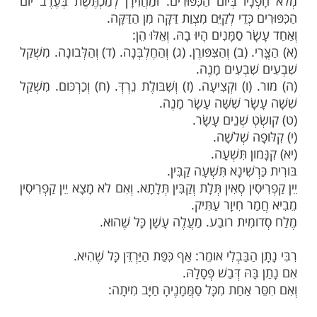
 אֶל משֶׁה קַח לְךָ סַמִּים נָטָף וּשְׁחֵלֶת וְחֶלְבְּנָה
נָה זַכָּה. בַּד בְּבַד יִהְיֶה:
אתָהּ קְטרֶת רקַח מַעֲשֵׂה רוקֵחַ. מְמֻלָּח טָהור קדֶשׁ:
 מִמֶּנָּה הָדֵק וְנָתַתָּה מִמֶּנָּה לִפְנֵי הָעֵדֻת בְּאהֶל
 אִוָּעֵד לְךָ שָׁמָּה. קדֶשׁ קָדָשִׁים תִּהְיֶה לָכֶם:
ְהִקְטִיר עָלָיו אַהֲרן קְטרֶת סַמִּים. בַּבּקֶר בַּבּקֶר
ֶת הַנֵּרת יַקְטִירֶנָּה:
אַהֲרן אֶת הַנֵּרת בֵּין הָעַרְבַּיִם יַקְטִירֶנָּה קְטרֶת
נֵי ה' לְדרתֵיכֶם:
ָן פִּטּוּם הַקְּטרֶת כֵּיצַד. שְׁלשׁ מֵאות וְשִׁשִּׁים וּשְׁמונָה
 בָהּ. שְׁלשׁ מֵאות וְשִׁשִּׁים וַחֲמִשָּׁה כְּמִנְיַן יְמות
נֶה בְּכָל יום. מַחֲצִיתו בַּבּקֶר וּמַחֲצִיתו בָּעֶרֶב.
ָנִים יְתֵרִים שֶׁמֵּהֶם מַכְנִיס כּהֵן גָּדול וְנוטֵל מֵהֶם