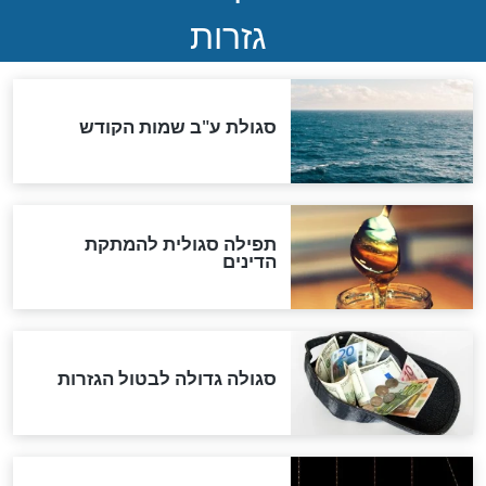
הותר לפרסום: לוחמי מילואים
נהרגו בדרום לבנון
ההסכם החשאי של טראמפ
ואיראן: בלי שקיפות ועם הרבה
סימני שאלה
המסמך האבוד שנחשף
במרתפי מוסקבה: כתב היד
הנדיר של הרשב"ם התגלה