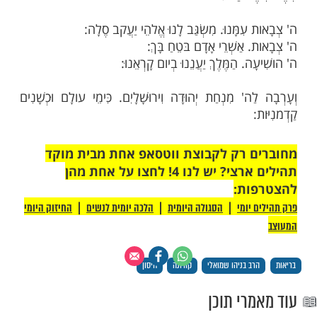
ַבַּבְלִי אומֵר: אַף כִּפַּת הַיַּרְדֵּן כָּל שֶׁהִיא.
הּ דְּבַשׁ פְּסָלָהּ.
אַחַת מִכָּל סַמֲּמָנֶיהָ חַיָּב מִיתָה:
ון בֶּן גַּמְלִיאֵל אומֵר: הַצֳּרִי אֵינו אֶלָּא שְׁרָף הַנּוטֵף
ְטָף. בּורִית כַּרְשִׁינָא לְמָה הִיא בָאָה כְּדֵי לְשַׁפּות
ִּפּורֶן כְּדֵי שֶׁתְּהֵא נָאָה. יֵין קַפְרִיסִין לְמָה הוּא בָא
ות בּו אֶת הַצִּפּורֶן כְּדֵי שֶׁתְּהֵא עַזָּה. וַהֲלא מֵי רַגְלַיִם
לָּא שֶׁאֵין מַכְנִיסִין מֵי רַגְלַיִם בַּמִּקְדָּשׁ מִפְּנֵי הַכָּבוד:
ִּי נָתָן אומֵר: כְּשֶׁהוּא שׁוחֵק אומֵר הָדֵק הֵיטֵב. הֵיטֵב
ֵי שֶׁהַקּול יָפֶה לַבְּשָׂמִים. פִּטְּמָה לַחֲצָאִין כְּשֵׁרָה.
ּלְרָבִיעַ לא שָׁמַעְנוּ. אָמַר רִבִּי יְהוּדָה זֶה הַכְּלָל אִם
כְּשֵׁרָה לַחֲצָאִין. וְאִם חִסֵּר אַחַת מִכָּל סַמֲּמָנֶיהָ חַיָּב