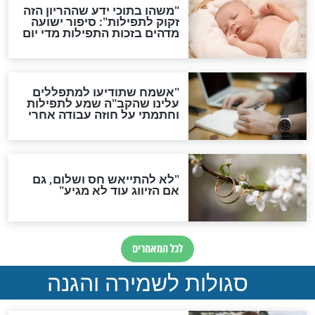
לכל המאמרים
ות להמתקת הדינים וביטול
גזרות
סגולת ע"ב שמות הקודש