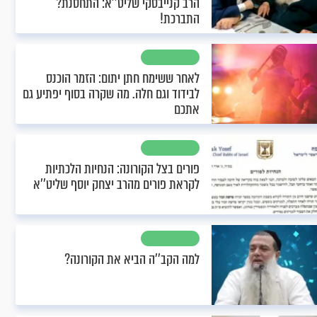
הרב קנייבסקי שליט’’א: התחסנת?
התברכת!
לאחר ששימח חתן יתום: הזמר הוכנס
לבידוד וגם חלה. מה שקרה בסוף יפתיע גם
אתכם
פורים בצל הקורונה: הנחיות הלכתיות
לקראת פורים מהרב יצחק יוסף שליט’’א
למה הקב’’ה הביא את הקורונה?