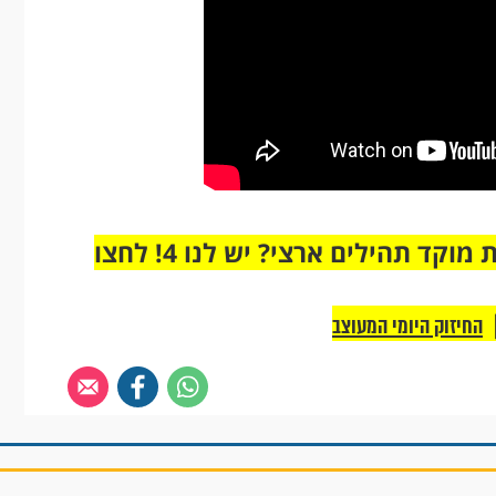
מחוברים רק לקבוצת ווטסאפ אחת מבית מוקד תהילים ארצי? יש לנו 4! לחצו
החיזוק היומי המעוצב