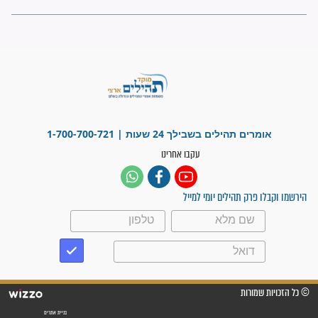
לכל המאמרים
ישועות תהילים
פציעת הראש של החייל הפכה
לנס רפואי בזכות...
"משהו בתוכי ידע שההריון הזה
זקוק לתפילות": סיפור ישועה
מדהים בזכות התפילות מדי יום