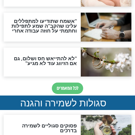
ות להמתקת הדינים וביטול
גזרות
סגולת ע"ב שמות הקודש
תפילה סגולית להמתקת
הדינים