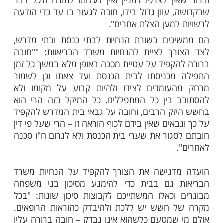
 לחייבים בבידוד קבעו חברי הועדה: "החייבים
 הרי הם אסורים ביציאה מביתם לשום צורך
ואין שום דבר מצווה דוחה איסור תורה. והעובר
ון ברור בידו וקרוב שתפילתו תועבה". חברי
ף פונים למתפללים וללומדים ומבקשים מהם
ייב בידוד להצטרף ללימוד או לתפילה: "פשוט
ין לצרפו למניין ואין לעלותו לתורה ולכל דבר
עוון גדול בידו, חובה לגעור בו עד כדי הודעה
למען הצלת אחרים".
כים בשורת הנחיות לבתי כנסת ובתי מדרש,