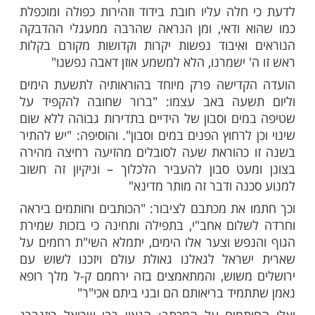
ך לציית להנחיות משרד הבריאוות: ""חובה
קפיד על עטיית מסכה באופן מלא במשך כל זמן
מכניסתו לבית הכנסת ועד צאתו וכן לשמור
עומדים לצידו ולהיות קבוע על מקומו ולא
בין כל המתפללים. כל המיקל בזה הרי הוא
ק הרבים, וחובה על גבאי בית המדרש להקפיד
אים שאין בידם לכוף הוראה זו – הרי שעל פי דין
גור את שערי בית הכנסת ולא לגרום ח"ו סכנה
דגישה את הצורך להקפיד על הנחיות משרד
 גם בבית כדי להימנע מסיכון בני משפחה
וכאלו המשתייכם לקבוצות סיכון שונות: "בכל
 חשש יש ללכת ולהיבדק כהוראות הרופאים.
שמטעם כלשהוא אינו נבדק – חובה ברורה עליו