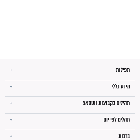
לגאולה
זהו החוק הקוסמי שמחייב את
חורבנה של איראן לפי ספר
הזוהר הקדוש
בנו של הבבא סאלי: "אלו
השניות האחרונות לפני מלחמה
עולמית"
מה יהיו גבולות ארץ ישראל
בזמן הגאולה?