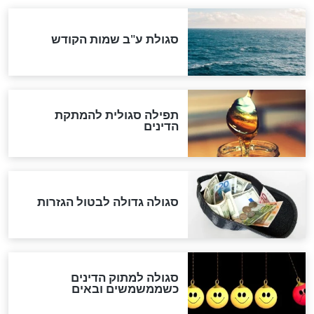
המסמך האבוד שנחשף
במרתפי מוסקבה: כתב היד
הנדיר של הרשב"ם התגלה
שורדת השואה שחוגגת 100:
"מודה לקב"ה על כל השנים"
"נביא בעיר": מכירת המחלה
לגוי והוספת השם חזקיהו
לרפואת הרב דב הכהן קוק