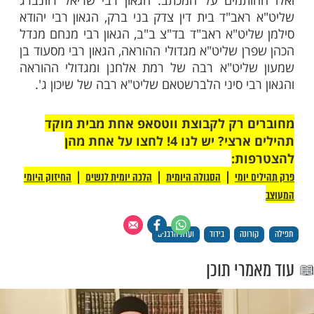
חלה עליו חובת בידוד וזהירות כפולה ומוכפלת
א ודאי, ומן הנראה שהרבה ממעגלי ההדבקה
ואיבוד נפשות יקרות וקדושות מקורם בקלות
' ישמרנו, הלא למשמע אוזן דאבה נפשנו"
קדישה פרק מיוחד בהוראותיה לתשעת הימים
שעה באב עצמו: "ברור שחובה להקפיד על
ים וסבון של הידיים בתדירות גבוהה ללא שום
 לרחוץ הפנים במים וסבון". והוסיפה: "יש להתיר
כהוראת שעה לסובלים מהזיעה רחיצה מהירה
עט סבון להעביר הלכלוך – וניקיון זה חשוב
נה ודבר זה מותר מדינא"
 את מכתבם לציבור: "הכותבים וחותמים ביראה
לום אחב"י, בתפילה ותחינה כי בזכות שמירת
פש וצער אלו הימים, יתמלא השי"ת רחמים על