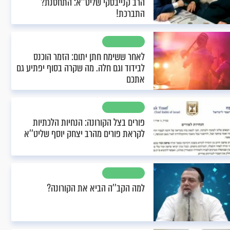
הרב קנייבסקי שליט’’א: התחסנת?
התברכת!
לאחר ששימח חתן יתום: הזמר הוכנס
לבידוד וגם חלה. מה שקרה בסוף יפתיע גם
אתכם
פורים בצל הקורונה: הנחיות הלכתיות
לקראת פורים מהרב יצחק יוסף שליט’’א
למה הקב’’ה הביא את הקורונה?