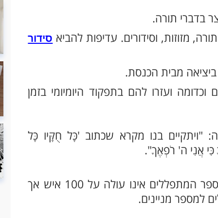
סידור
ם וכדומה ועזרו להם בתפקוד היומיומי בזמן
יתקיים בנו מקרא שכתוב 'כָּל חֻקָּיו כָּל
כִּי אֲנִי ה' רֹפְאֶךָ".
חשוב לשים לב, כי גם בבתי כנסת בהם מספר המתפללים אינו עולה על 100 איש אך
ם למספר מניינים.