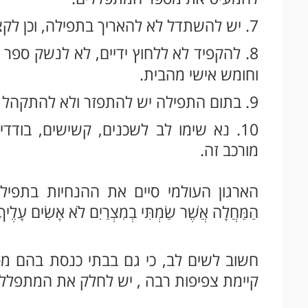
7. יש להשתדל לא להאריך בתפילה, וכן לקצר בדברי תורה.
8. להקפיד לא ללחוץ ידיים, לא לנשק ספר תורה, מזוזות, וסידורים. עדיפות להביא
וחומש אישי מהבית.
9. בתום התפילה יש להתפזר ולא להתקהל ביציאה מבית הכנסת.
10. נא שימו לב לשכנים, קשישים, בודדי
מורכב זה.
הארגון העולמי סיים את ההנחיות בתפילה: "ו
הַמַּחֲלָה אֲשֶׁר שַׂמְתִּי בְמִצְרַיִם לֹא אָשִׂים עָלֶיךָ 
קיימת צפיפות רבה , יש לחלק את המתפללי