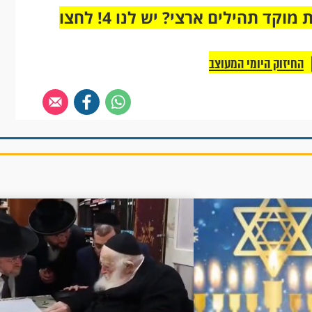
מחוברים רק לקבוצת ווטסאפ אחת מבית מוקד תהילים ארצי? יש לנו 4! לחצו
החיזוק היומי המעוצב