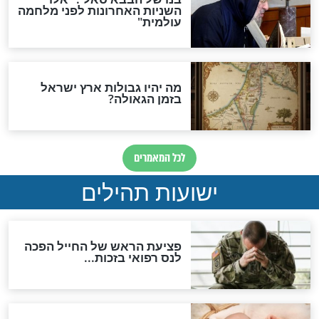
לכל המאמרים
ות להמתקת הדינים וביטול
גזרות
סגולת ע"ב שמות הקודש