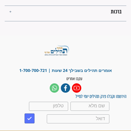
לנס רפואי בזכות...
"משהו בתוכי ידע שההריון הזה
זקוק לתפילות": סיפור ישועה
מדהים בזכות התפילות מדי יום
"אשמח שתודיעו למתפללים
עלינו שהקב"ה שמע לתפילות
וחתמתי על חוזה עבודה אחרי
שנתיים של חיפוש!"
"לא להתייאש חס ושלום, גם
אם הזיווג עוד לא מגיע"