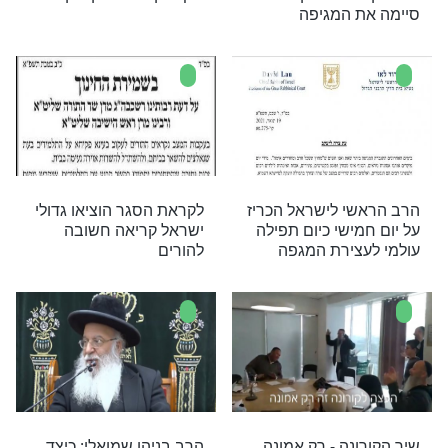
זילברשטיין בפסק
איך מקיימים אירועים בימים
: ’’יש לקחת את
אלה? קראו את מכתב
הרבנים שפורסם לאחרונה
ליל יום הכיפורים, 21:00:
הרב אלדשטיין: ''מי שלא
ים ''שמע ישראל'' -
נזהר הוא מזיק'' - הדברים
תו של הרב
המלאים בפנים
ן לעצירת המגפה