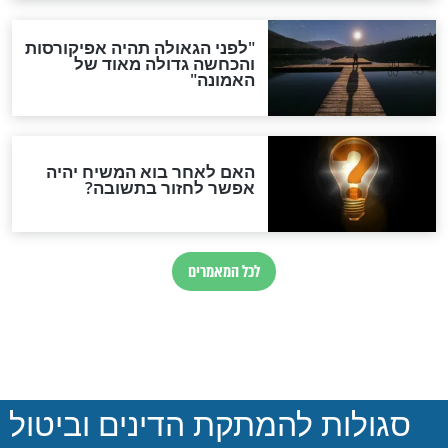
הותר לפרסום: לוחמי מילואים
נהרגו בדרום לבנון
ההסכם החשאי של טראמפ
ואיראן: בלי שקיפות ועם הרבה
סימני שאלה
המסמך האבוד שנחשף
במרתפי מוסקבה: כתב היד
הנדיר של הרשב"ם התגלה