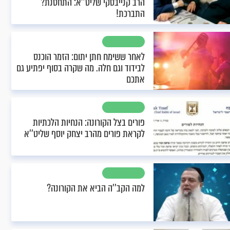
הרב קנייבסקי שליט’’א: התחסנת?
התברכת!
לאחר ששימח חתן יתום: הזמר הוכנס
לבידוד וגם חלה. מה שקרה בסוף יפתיע גם
אתכם
פורים בצל הקורונה: הנחיות הלכתיות
לקראת פורים מהרב יצחק יוסף שליט’’א
למה הקב’’ה הביא את הקורונה?