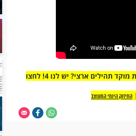
מחוברים רק לקבוצת ווטסאפ אחת מבית מוקד תהילים ארצי? יש לנו 4! לחצו
החיזוק היומי המעוצב