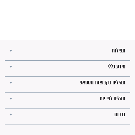
מה יהיו גבולות ארץ ישראל
בזמן הגאולה?
לכל המאמרים
ישועות תהילים
פציעת הראש של החייל הפכה
לנס רפואי בזכות...
"משהו בתוכי ידע שההריון הזה