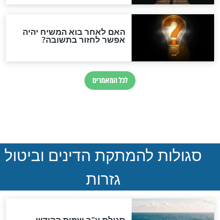
ההסכם החשאי של טראמפ
ואיראן: בלי שקיפות ועם הרבה
סימני שאלה
המסמך האבוד שנחשף
במרתפי מוסקבה: כתב היד
הנדיר של הרשב"ם התגלה
שורדת השואה שחוגגת 100:
"מודה לקב"ה על כל השנים"