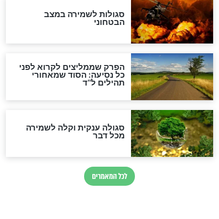
הרב שמואל אליהו: זה המפתח
לגאולה
זהו החוק הקוסמי שמחייב את
חורבנה של איראן לפי ספר
הזוהר הקדוש
בנו של הבבא סאלי: "אלו
השניות האחרונות לפני מלחמה
עולמית"