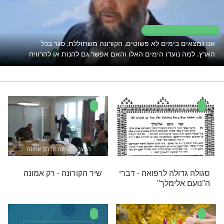
|
|
|
יומי
הסגולה היומית
הלכה יומית לנשים
החיזוק היומי
קורונה
עולם
רי תוכן
בימים לא פשוטים, הקורונה משתוללת, סגר בכל