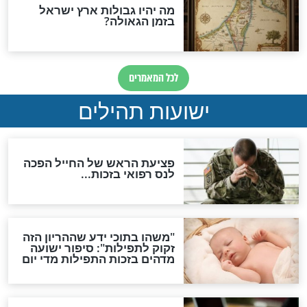
ות להמתקת הדינים וביטול
גזרות
סגולת ע"ב שמות הקודש
תפילה סגולית להמתקת
הדינים