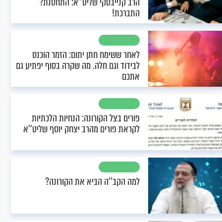
הרב קנייבסקי שליט’’א: התחסנת?
התברכת!
לאחר ששימח חתן יתום: הזמר הוכנס
לבידוד וגם חלה. מה שקרה בסוף יפתיע גם
אתכם
פורים בצל הקורונה: הנחיות הלכתיות
לקראת פורים מהרב יצחק יוסף שליט’’א
למה הקב’’ה הביא את הקורונה?