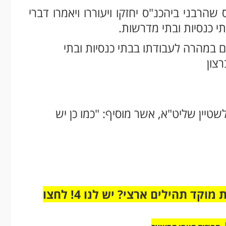
הרבני ביהכנ"ס יחזקו ויעוררו ויאמרו דברי
תי כנסיות ובתי מדרשות.
ם במהרה לעבודתו בבתי כנסיות ובתי
צון
יין שליט"א, אשר מוסיף: "כמו כן יש
מחוברים רק לקבוצת ווטסאפ אחת מבית מוקד תהילים ארצי? יש לנו 4! לחצו