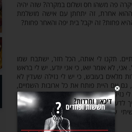
יקרה פה משהו חס ושלום במקרה? שזה יהיה
וההוא אחרת, זה יתחתן עם אישה מושלמת
יא פחות? זה יקבל בית יפה והאחר פחות?
יים. תקנו לי אותה, הכל חזר, ישתבח שמו
אני, לא אומר יואו, כי אני יודע. יש לי בראש
ת מלאים בעובש, כי יש לי נזילה שעדין לא
, גם אם היית פותח את כל ארובות השמיים,
י נזילה. כי אלוקים גזר שלא תהיה נזילה. זה
יך לדעת להתמודד. לקחת, לתקן, לא לתקן,
תי שבגללו מגיעה לי הנזילה. זו הבעיה