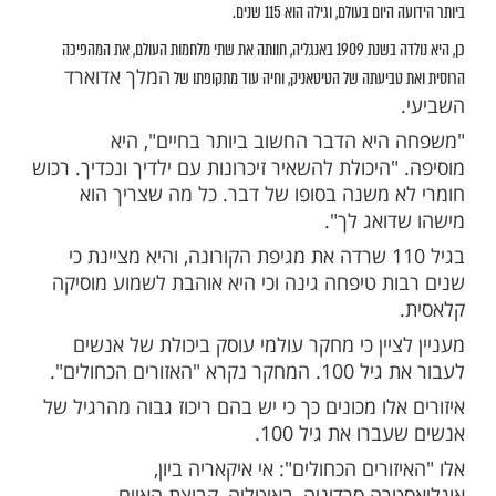
ות עוד תוכן חדש ומפתיע! התחברו לכל
מות שלנו בתהילים
בלחיצה כאן >>>​
א התווכחתי עם אף אחד. אני מקשיבה, ועושה
רוצה. לקחתי הכול בשלווה, את השמחות
לרשת ABC
איון
אתל קטרהאם. קטרהאם היא האדם המבוגר
 בעולם, וגילה הוא 115 שנים.
כן, היא נולדה בשנת 1909 באנגליה, חוותה את שתי מלחמות העולם, את המהפיכה
המלך אדוארד
ביעתה של הטיטאניק, וחיה עוד מתקופתו של
יא הדבר החשוב ביותר בחיים", היא
היכולת להשאיר זיכרונות עם ילדיך ונכדיך. רכוש
 משנה בסופו של דבר. כל מה שצריך הוא