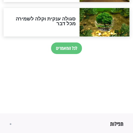
מיסטיקה וקבלה
הרב שמואל אליהו: זה המפתח
לגאולה
זהו החוק הקוסמי שמחייב את
חורבנה של איראן לפי ספר
הזוהר הקדוש
בנו של הבבא סאלי: "אלו
השניות האחרונות לפני מלחמה
עולמית"