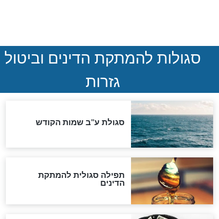
הותר לפרסום: לוחמי מילואים
נהרגו בדרום לבנון
ההסכם החשאי של טראמפ
ואיראן: בלי שקיפות ועם הרבה
סימני שאלה
המסמך האבוד שנחשף
במרתפי מוסקבה: כתב היד
הנדיר של הרשב"ם התגלה