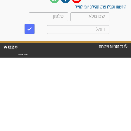
"משהו בתוכי ידע שההריון הזה
זקוק לתפילות": סיפור ישועה
מדהים בזכות התפילות מדי יום
"אשמח שתודיעו למתפללים
עלינו שהקב"ה שמע לתפילות
וחתמתי על חוזה עבודה אחרי
שנתיים של חיפוש!"
"לא להתייאש חס ושלום, גם
אם הזיווג עוד לא מגיע"