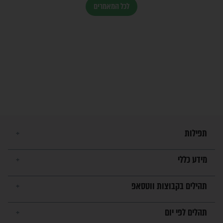
הרב שמואל אליהו: זה המפתח
לגאולה
זהו החוק הקוסמי שמחייב את
חורבנה של איראן לפי ספר
הזוהר הקדוש
בנו של הבבא סאלי: "אלו
השניות האחרונות לפני מלחמה
עולמית"