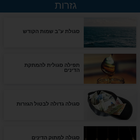
ההסכם החשאי של טראמפ
ואיראן: בלי שקיפות ועם הרבה
סימני שאלה
המסמך האבוד שנחשף
במרתפי מוסקבה: כתב היד
הנדיר של הרשב"ם התגלה
שורדת השואה שחוגגת 100:
"מודה לקב"ה על כל השנים"