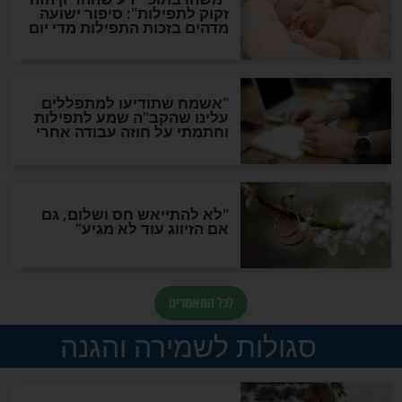
ות להמתקת הדינים וביטול
גזרות
סגולת ע"ב שמות הקודש
תפילה סגולית להמתקת
הדינים