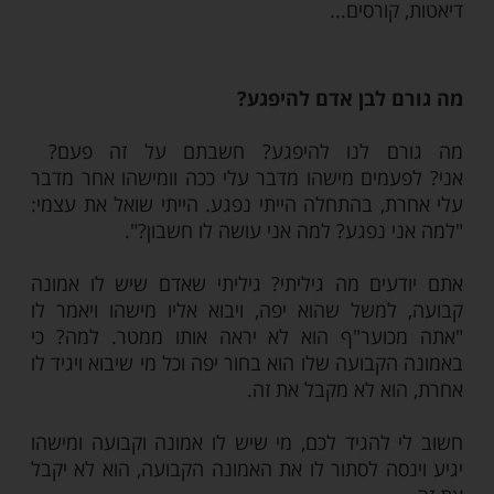
 עצמכם, מה גורם לנו להפגע?
שאתה בא אליו ואומר לו: "שמע אחי, אתה
חס ושלום, אסור לעשות את זה. אבל בא אליו
ומר לו: "אתה מכוער". הוא עונה לו: "אני
תה מכוער!". זהו. ממשיך הלאה, לא רואה אותו
 נפגע. ממשיך הלאה מבסוט.
 שתאמר לו: "אתה מכוער", ישיב: "אני?
וא ייכנס לדיכאון: "הוא אמר שאני מכוער".
ר אצל נשים. יש בחורה שבאה אליה מישהי
לה: "וואלה, השמנת קצת", אחת תענה לה:
 ברוך ה', בריאות". אבל השנייה תענה: "באמת?
ים עלי? וואי!". נכנסת להיסטריה, נכנסת ללחץ,