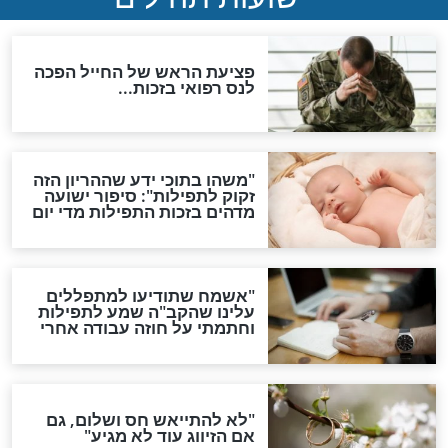
ות להמתקת הדינים וביטול
גזרות
סגולת ע"ב שמות הקודש
תפילה סגולית להמתקת
הדינים