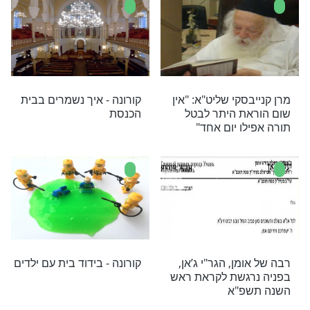
 נוכל בעזרת ה' במהירות לשוב לשגרה ברוכה
בי עקיבא איגר זי"ע
קורונה - ולא תעמוד על דם
ישמר ממגיפה
רעך!