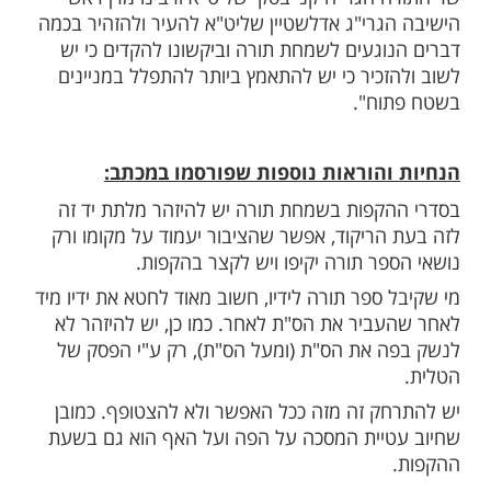
ות עוד תוכן חדש ומפתיע! התחברו לכל
מות שלנו בתהילים
בלחיצה כאן >>>​
ורסם השבוע, חול המועד
תשפ''א, על
סוכות
 הרבנים והדיינים, נכתב כי ''לרגל המצב הקשה
יפה נתבקשנו על ידי רבותינו גדולי הדור מרן
 הגר"ח קנייבסקי שליט"א ורבינו מרן ראש
גרי"ג אדלשטיין שליט"א להעיר ולהזהיר בכמה
וגעים לשמחת תורה וביקשונו להקדים כי יש
זכיר כי יש להתאמץ ביותר להתפלל במניינים
וח".
והוראות נוספות שפורסמו במכתב: