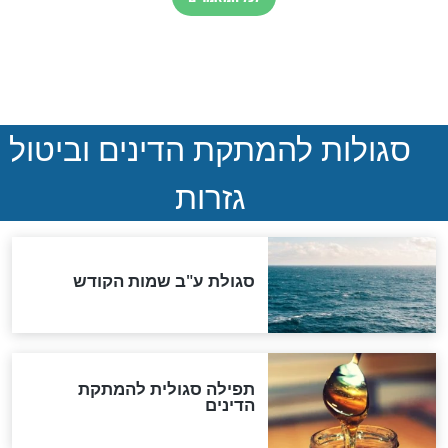
ההסכם החשאי של טראמפ
ואיראן: בלי שקיפות ועם הרבה
סימני שאלה
המסמך האבוד שנחשף
במרתפי מוסקבה: כתב היד
הנדיר של הרשב"ם התגלה
שורדת השואה שחוגגת 100:
"מודה לקב"ה על כל השנים"