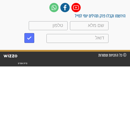
זקוק לתפילות": סיפור ישועה
מדהים בזכות התפילות מדי יום
"אשמח שתודיעו למתפללים
עלינו שהקב"ה שמע לתפילות
וחתמתי על חוזה עבודה אחרי
שנתיים של חיפוש!"
"לא להתייאש חס ושלום, גם
אם הזיווג עוד לא מגיע"
לכל המאמרים