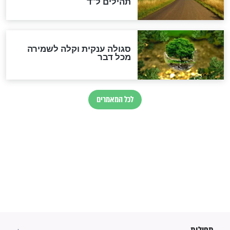
הרב שמואל אליהו: זה המפתח
לגאולה
זהו החוק הקוסמי שמחייב את
חורבנה של איראן לפי ספר
הזוהר הקדוש
בנו של הבבא סאלי: "אלו
השניות האחרונות לפני מלחמה
עולמית"