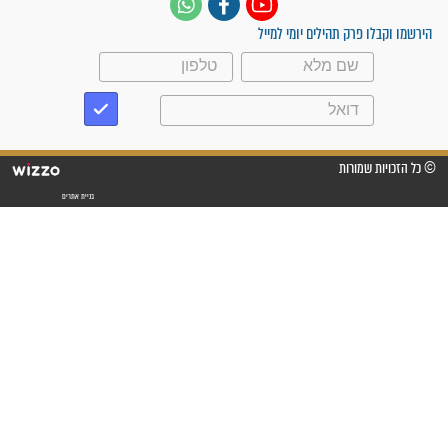
פציעת הראש של החייל הפכה
לנס רפואי בזכות...
"משהו בתוכי ידע שההריון הזה
זקוק לתפילות": סיפור ישועה
מדהים בזכות התפילות מדי יום
"אשמח שתודיעו למתפללים
עלינו שהקב"ה שמע לתפילות
וחתמתי על חוזה עבודה אחרי
שנתיים של חיפוש!"