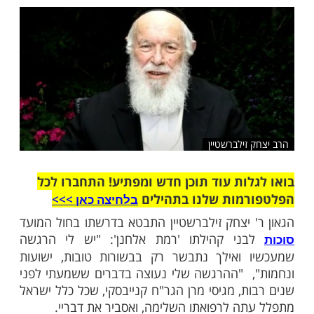
לתו בחול המועד סוכות תשפ''א, בצל מגפת
 התמלול המלא בפנים
שלח לחבר
זילברשטיין
ות עוד תוכן חדש ומפתיע! התחברו לכל