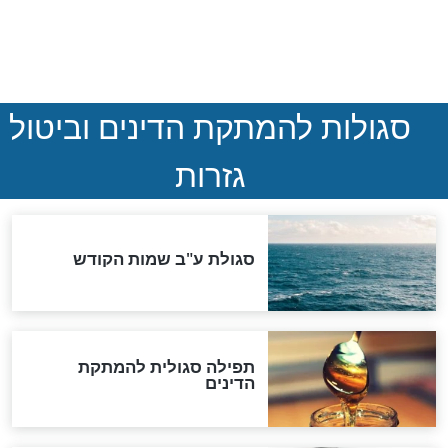
חדשות יהדות
ההסכם החשאי של טראמפ
ואיראן: בלי שקיפות ועם הרבה
סימני שאלה
המסמך האבוד שנחשף
במרתפי מוסקבה: כתב היד
הנדיר של הרשב"ם התגלה
שורדת השואה שחוגגת 100: