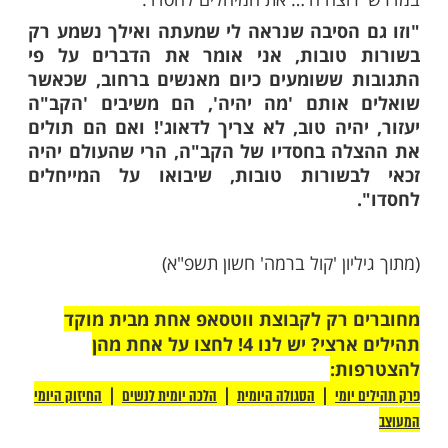
שאלתי את גיסי היתה כדלהלן: עקבתי בזמנו
כותיו של האמריקאי ההוא, וראיתי שהוא הצליח
רנסתו והתעשר עושר רב. האם אפשר לתלות
ו המרשימה בזכות הגדולה שהיתה לו בהצלת
לתי, והדגשתי שמדובר באדם שלא שמר תורה
השיב לי בתשובה מופלאה, בצטטו את מדרש
ל הפסוק 'רוצה ה' את יראיו, את המיחלים
'המיחלים לחסדו' אינם יראיו, שהרי על היראים
בר קודם לכן!
ם' הללו הם אנשים שמאמינים באלוקים ומצפים
ל הם אינם יראיו.
מר לי מרן הגר"ח, אין פלא שהיהודי האמריקאי,
כן להוזיל מכיסו סך עתק כדי להציל את