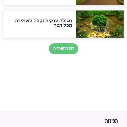
לכל המאמרים
מיסטיקה וקבלה
הרב שמואל אליהו: זה המפתח
לגאולה
זהו החוק הקוסמי שמחייב את
חורבנה של איראן לפי ספר
הזוהר הקדוש