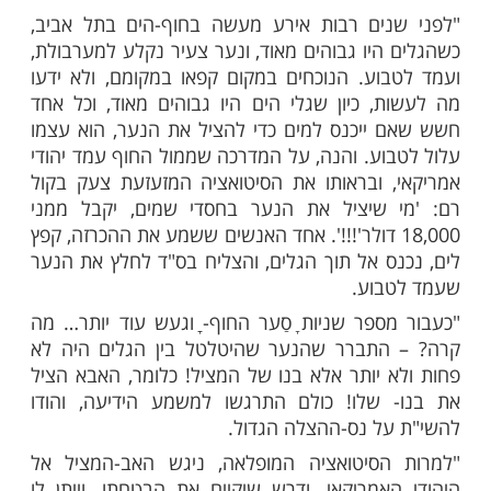
מות שלנו בתהילים
בלחיצה כאן >>>​
 יצחק זילברשטיין התבטא בדרשתו בחול המועד
ני קהילתו 'רמת אלחנן': "יש לי הרגשה
 ואילך נתבשר רק בבשורות טובות, ישועות
 "ההרגשה שלי נעוצה בדברים ששמעתי לפני
ת, מגיסי מרן הגר"ח קנייבסקי, שכל כלל ישראל
ה לרפואתו השלימה, ואסביר את דבריי.
נים רבות אירע מעשה בחוף-הים בתל אביב,
היו גבוהים מאוד, ונער צעיר נקלע למערבולת,
וע. הנוכחים במקום קפאו במקומם, ולא ידעו
, כיון שגלי הים היו גבוהים מאוד, וכל אחד
ייכנס למים כדי להציל את הנער, הוא עצמו
וע. והנה, על המדרכה שממול החוף עמד יהודי
 ובראותו את הסיטואציה המזעזעת צעק בקול