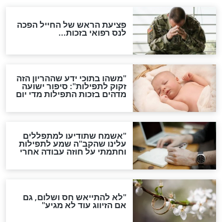
לכל המאמרים
ות להמתקת הדינים וביטול
גזרות
סגולת ע"ב שמות הקודש