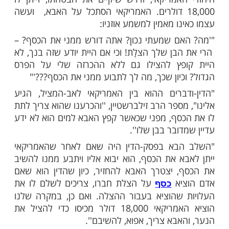
 שיציל את הנער בחסדי שמים, יקבל ממני
18,0 דולר'!!!'. אחד האנשים ששמע את ההכרזה, קפץ
ס אל תוך הגלים, והצליח בס"ד לחלץ את הנער
בוע.
ספר שניות ָסַער החוף- ַָוגעש עוד יותר… מה
התברר שהנער שהיטלטל בין הגלים היה לא
 יותר אלא בנו של המציל! כלומר, האבא הציל
 שלו! כולם התרגשו למשמע הידיעה, והודו
ל נס-ההצלה הגדול.
הסיטואציה המופלאה, ניגש האב-המציל אל
אמריקאי, ודרש שיקיים את הבטחתו, וייתן לו
18,00 דולרים. האמריקאי הסתכל על האבא, ועשה
ו מאמין למשמע אוזניו:
ם שמעתי נכון? אתה דורש ממני את הכסף? –