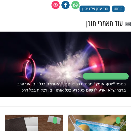
ליח לאחר-מכן בפרנסתו. שכן, על פי התיאורים
ע, הוסיף מרן הגר"ח שליט"א ואמר, הוא האמין
 ותלה את ההצלה בחסדי שמים, ועליו נאמר
וצה ה'… את המיחלים לחסדו'.
 הסיבה שנראה לי שמעתה ואילך נשמע רק
 טובות, אני אומר את הדברים על פי
 ששומעים כיום מאנשים ברחוב, שכאשר
אותם 'מה יהיה', הם משיבים 'הקב"ה
היה טוב, לא צריך לדאוג'! ואם הם תולים
ה בחסדיו של הקב"ה, הרי שהעולם יהיה
בשורות טובות, שיבואו על המייחלים
יון 'קול ברמה' חשון תשפ"א)