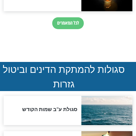
הותר לפרסום: לוחמי מילואים
נהרגו בדרום לבנון
ההסכם החשאי של טראמפ
ואיראן: בלי שקיפות ועם הרבה
סימני שאלה
המסמך האבוד שנחשף
במרתפי מוסקבה: כתב היד
הנדיר של הרשב"ם התגלה