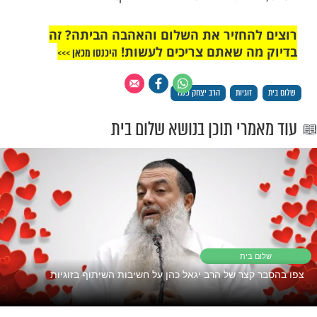
 הכל יהיה נחמד. אנחנו מוכנים לבוא אחד
ני, אבל בשלב מסוים כל אחד רוצה את החיים
 שהוא אוהב, מה שהיא אוהבת. ואז יתחילו
לכן אני חושב שמי שרוצה להצליח בזוגיות או
 צריך להיות מוכן לעבודה.
 מחיי היום יום שלנו, נישואים דומים יותר לחדר
שר למלון. למלון אני בא להתפנק, אני בא
תי, אני בא שיתנו לי, אני בא שיעשו לי כיף מה
חדר כושר, אני בא לעבוד. גם יהיה לי כיף, מי
דר כושר יודע שיש סיפוק אדיר, הרגשה של
הנאה, האנדורפינים משתחררים בגוף וזה כיף.
ף מסוג אחר, שדורש השקעה. וזוגיות, ונישואים
 יותר חדר כושר מאשר מלון.