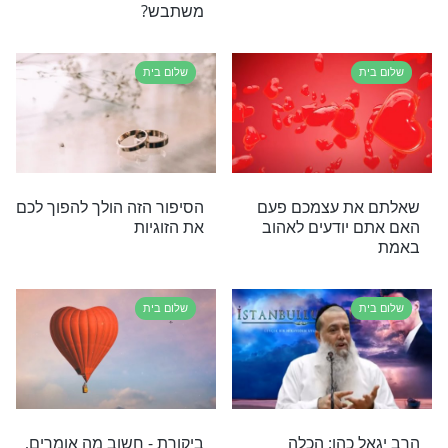
שלום בית
 אישה היא כמו
הרב אליהו רבי: ''אשתך לא
 איך למנוע את
אוהבת תכשיטים? רוץ
להיבדק!''
שלום בית