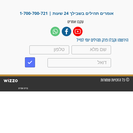
"משהו בתוכי ידע שההריון הזה
זקוק לתפילות": סיפור ישועה
מדהים בזכות התפילות מדי יום
"אשמח שתודיעו למתפללים
עלינו שהקב"ה שמע לתפילות
וחתמתי על חוזה עבודה אחרי
שנתיים של חיפוש!"
"לא להתייאש חס ושלום, גם
אם הזיווג עוד לא מגיע"