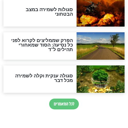
הרב שמואל אליהו: זה המפתח
לגאולה
זהו החוק הקוסמי שמחייב את
חורבנה של איראן לפי ספר
הזוהר הקדוש
בנו של הבבא סאלי: "אלו
השניות האחרונות לפני מלחמה
עולמית"