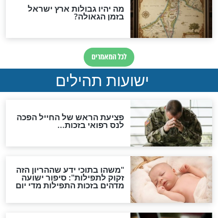
ות להמתקת הדינים וביטול
גזרות
סגולת ע"ב שמות הקודש
תפילה סגולית להמתקת
הדינים