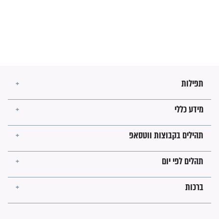
מה יהיו גבולות ארץ ישראל
בזמן הגאולה?
לכל המאמרים
ישועות תהילים
פציעת הראש של החייל הפכה
לנס רפואי בזכות...
"משהו בתוכי ידע שההריון הזה