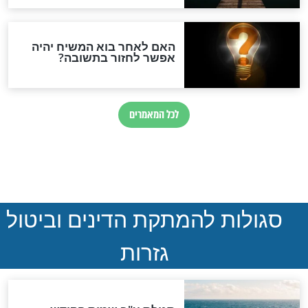
ההסכם החשאי של טראמפ
ואיראן: בלי שקיפות ועם הרבה
סימני שאלה
המסמך האבוד שנחשף
במרתפי מוסקבה: כתב היד
הנדיר של הרשב"ם התגלה
שורדת השואה שחוגגת 100:
"מודה לקב"ה על כל השנים"