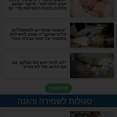
ות להמתקת הדינים וביטול
גזרות
סגולת ע"ב שמות הקודש
תפילה סגולית להמתקת
הדינים