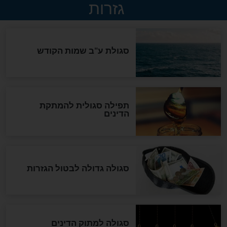
ההסכם החשאי של טראמפ
ואיראן: בלי שקיפות ועם הרבה
סימני שאלה
המסמך האבוד שנחשף
במרתפי מוסקבה: כתב היד
הנדיר של הרשב"ם התגלה
שורדת השואה שחוגגת 100:
"מודה לקב"ה על כל השנים"