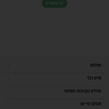
הרב שמואל אליהו: זה המפתח
לגאולה
זהו החוק הקוסמי שמחייב את
חורבנה של איראן לפי ספר
הזוהר הקדוש
בנו של הבבא סאלי: "אלו
השניות האחרונות לפני מלחמה
עולמית"