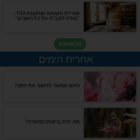
כהן: תחשוב טוב
אין כמו תרופות סבתא:
פתרון טבעי לכאבי ברכיים,
שפשוט עובד
בריאות
 להיות אדם שמח"
לימון מוסיף המון? אתם לא
מבינים עד כמה...