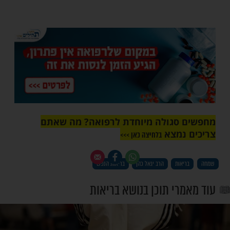
ה להבריא?
 להבריא את הגוף שלך? שחרר. תן לשרירים
ת רפויים, תן למערכת הדם לזרום, כמו שהדם
ום. תרגיש קליל, קליל זה אדם שמח. כשאני
צב רוח טוב, ואומרים לי "בוא ניסע לפה",
יו. בוא ניסע!". עכשיו, אני מרגיש שקל לי, אין
נסוע לאן שאני רוצה.
גיש למטה, הכל נראה לך כבד. גם בלימוד,
צה עכשיו ללמוד מסכת מסוימת. אם יש לי מצב
ואני חושב "כן, אני צריך ללמוד את הסוגיה
רוך... בגמרא", אני מיד גם ורץ לפתוח את
יק צ'אק. מתחיל לעיין, צ'יק צ'אק, הכל קליל.