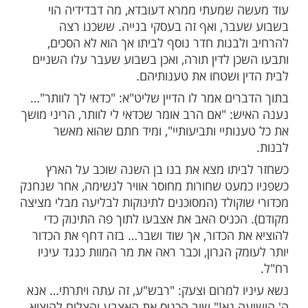
ביתה אמרה לבעלה: אכן הנני להודות לך על
ותי להשתתף באסיפת החיזוק, אך דע לך כי
נו לשלם על כך מחיר יקר… שאף אני רוצה
עים שנה, ושמעתי מהדרשן שהעצה היא להיות
 מידותיו, לוותר לשכנים ולתת להם להוסיף על
וות נפשם.
 באותו הלילה הודיע האברך הנ"ל לכל שכניו
ים לכל מה שהם מבקשים וחתם על הסכמתו.
רה חודשים נולדו לו במז"ט תאומים בריאים
 והוא ראה בכך אות מן השמים, שמאחר שהיטיב
 אלוקים את מעשיו ו'החזירו' לו גם אותו הילד
 בכל המשפחות שמשני הצדדים לא נראה כדבר
ת תאומים, כבר דורי דורות)…