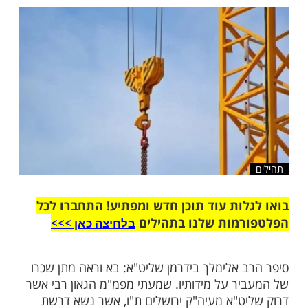
 הרב אומר שכדאי לי לוותר, הריני מושך את כל
תביעותיי" - מה שקרה אח''כ יפתיע גם אתכם
שלח לחבר