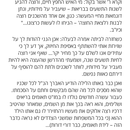
לד 'בעיתו ובזמנו' ללא רוח חיים רח"ל, והוא
ש עליו תביעה מן השמים שעל כן באה אליו
ת, אלא שלא נתחברו אצלו הדברים, שיש לזה
גדותו לבניה).
 באלול, יומא דהילולא של ה'חפץ חיים' זי"ע,
רת התעוררות ל'בית יעקב', ואף ב"ב השתתפו
רת, שם נשא הג"ר רבי אשר דרוק מדברותיו,
עניין 'מעביר על מידותיו', כשהוא מביא דברי
שים (ר"ה יז. חגיג ה ה.) שהמעביר על מידותיו
ו חיים על שנותיו.
שר בקול: מי האיש החפץ חיים, ורוצה להגיע
שעים בבריאות – שיעביר על מידותיו, ונתן
מחיי המעשה: כגון, אם אחד מהשכנים רוצה
לצאת החוצה' – הניחו לו לעשות כרצונו…"