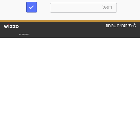
"משהו בתוכי ידע שההריון הזה
זקוק לתפילות": סיפור ישועה
מדהים בזכות התפילות מדי יום
"אשמח שתודיעו למתפללים
עלינו שהקב"ה שמע לתפילות
וחתמתי על חוזה עבודה אחרי
שנתיים של חיפוש!"
"לא להתייאש חס ושלום, גם
אם הזיווג עוד לא מגיע"