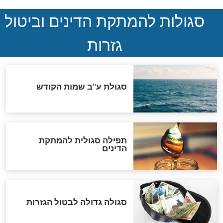
הותר לפרסום: לוחמי מילואים
נהרגו בדרום לבנון
ההסכם החשאי של טראמפ
ואיראן: בלי שקיפות ועם הרבה
סימני שאלה
המסמך האבוד שנחשף
במרתפי מוסקבה: כתב היד
הנדיר של הרשב"ם התגלה