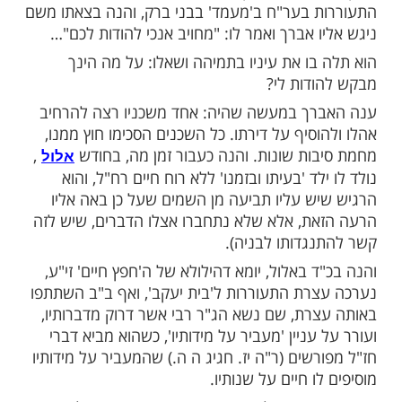
ות עוד תוכן חדש ומפתיע! התחברו לכל
מות שלנו בתהילים
בלחיצה כאן >>>​
 אלימלך בידרמן שליט"א: בא וראה מתן שכרו
ר על מידותיו. שמעתי מפמ"מ הגאון רבי אשר
ט"א מעיה"ק ירושלים ת"ו, אשר נשא דרשת
 בער"ח ב'מעמד' בבני ברק, והנה בצאתו משם
 אברך ואמר לו: "מחויב אנכי להודות לכם"…
בו את עיניו בתמיהה ושאלו: על מה הינך
דות לי?
ך במעשה שהיה: אחד משכניו רצה להרחיב
סיף על דירתו. כל השכנים הסכימו חוץ ממנו,
ות שונות. והנה כעבור זמן מה, בחודש
,
אלול