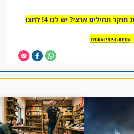
מחוברים רק לקבוצת ווטסאפ אחת מבית מוקד תהילים ארצי? יש לנו 4! לחצו
החיזוק היומי המעוצב