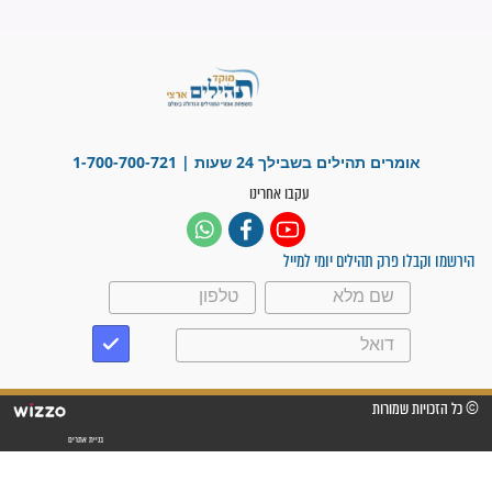
לנס רפואי בזכות...
"משהו בתוכי ידע שההריון הזה
זקוק לתפילות": סיפור ישועה
מדהים בזכות התפילות מדי יום
"אשמח שתודיעו למתפללים
עלינו שהקב"ה שמע לתפילות
וחתמתי על חוזה עבודה אחרי
שנתיים של חיפוש!"
"לא להתייאש חס ושלום, גם
אם הזיווג עוד לא מגיע"