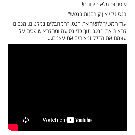
סי הוא ראפר ישראלי שידוע בכינויו "הצל".
פיגוע שאירע היום (ראשון) בבקעת הירדן, הוא
ט מרגש לרשת החברתית בו הוא מסביר מדוע
ה נס גלוי בעצמו:
 נס גלוי!
חבלים חוסם אוטובוס ששולפים נשקים
ם ומרססים את האוטובוס בעשרות דגורים.
לא טירונים!
אין קורבנות בנפש".
ך לתאר את הנס: "המחבלים נמלטים, מנסים
 הרכב תוך כדי נסיעה ומהלחץ שופכים על
הדלק ומציתים את עצמם..."