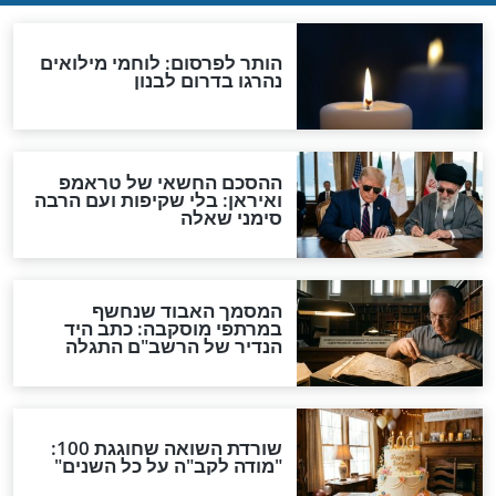
ש: הזמר סטטיק
"הלך לבית הכנסת והתקשה
חה מהוריו, אשתו
עם התפילין": אורח החיים
הדתי של השחקן שנפטר
מפורסמים