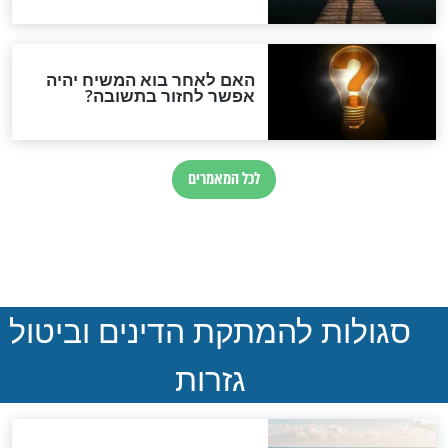
הותר לפרסום: לוחמי מילואים
נהרגו בדרום לבנון
ההסכם החשאי של טראמפ
ואיראן: בלי שקיפות ועם הרבה
סימני שאלה
המסמך האבוד שנחשף
במרתפי מוסקבה: כתב היד
הנדיר של הרשב"ם התגלה