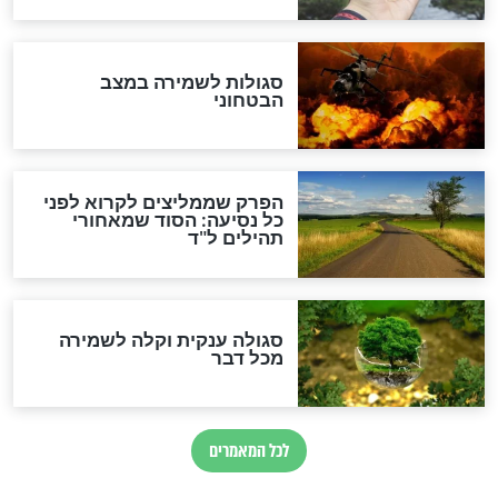
לכל המאמרים
מיסטיקה וקבלה
הרב שמואל אליהו: זה המפתח
לגאולה
זהו החוק הקוסמי שמחייב את
חורבנה של איראן לפי ספר
הזוהר הקדוש