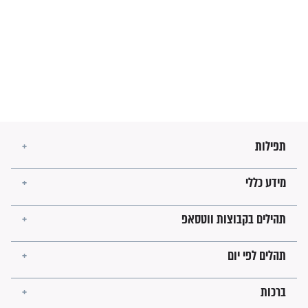
בנו של הבבא סאלי: "אלו
השניות האחרונות לפני מלחמה
עולמית"
מה יהיו גבולות ארץ ישראל
בזמן הגאולה?
לכל המאמרים
ישועות תהילים