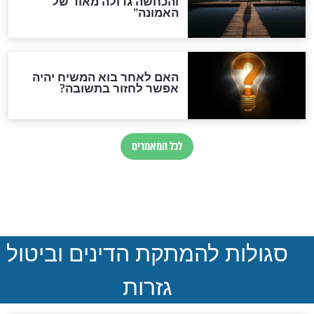
חדשות יהדות
הותר לפרסום: לוחמי מילואים
נהרגו בדרום לבנון
ההסכם החשאי של טראמפ
ואיראן: בלי שקיפות ועם הרבה
סימני שאלה
המסמך האבוד שנחשף
במרתפי מוסקבה: כתב היד
הנדיר של הרשב"ם התגלה