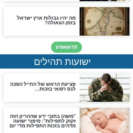
לכל המאמרים
ות להמתקת הדינים וביטול
גזרות
סגולת ע"ב שמות הקודש