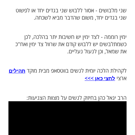
ות עוד תוכן חדש ומפתיע! התחברו לכל
מות שלנו בתהילים
בלחיצה כאן >>>​
 - אסור ללבוש בגד הפוך משום שזה גורם
כן, אם לבשת בגד הפוך, חזרי ולבשי אותו
שים - אסור ללבוש שני בגדים יחד או לפשוט
ם יחד, משום שהדבר מביא לשכחה.
ה - לצד ימין יש חשיבות יתר בהלכה, לכן
ם יש ללבוש קודם את שרוול צד ימין ואח''כ
וכן לנעול נעליים.