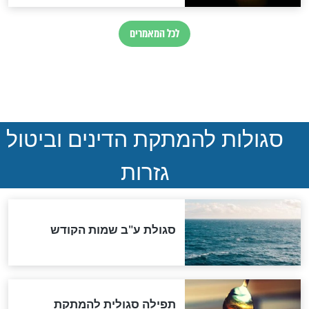
הותר לפרסום: לוחמי מילואים
נהרגו בדרום לבנון
ההסכם החשאי של טראמפ
ואיראן: בלי שקיפות ועם הרבה
סימני שאלה
המסמך האבוד שנחשף
במרתפי מוסקבה: כתב היד
הנדיר של הרשב"ם התגלה