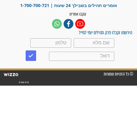
"משהו בתוכי ידע שההריון הזה
זקוק לתפילות": סיפור ישועה
מדהים בזכות התפילות מדי יום
"אשמח שתודיעו למתפללים
עלינו שהקב"ה שמע לתפילות
וחתמתי על חוזה עבודה אחרי
שנתיים של חיפוש!"
"לא להתייאש חס ושלום, גם
אם הזיווג עוד לא מגיע"