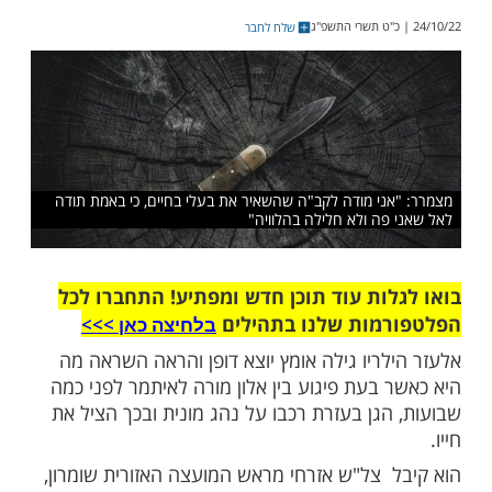
חי הוענק לאלעזר הילריו שלפני כמה שבועות
ה יוצאת דופן והציל ממוות נהג מונית במהלך
מרון
שלח לחבר
ני מודה לקב"ה שהשאיר את בעלי בחיים, כי באמת תודה
פה ולא חלילה בהלוויה"