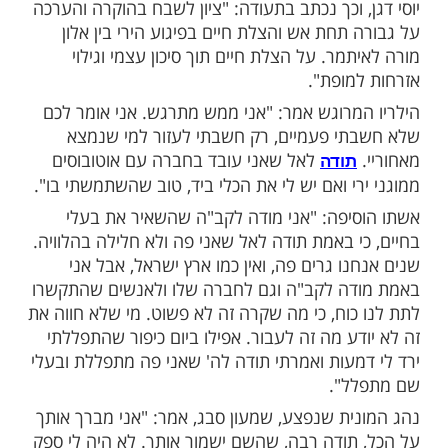
ות עוד תוכן חדש ומפתיע! התחברו לכל
מות שלנו בתהילים
בלחיצה כאן >>>​
לריו גילה אומץ יוצא דופן והראה השראה מה
 בעת פיגוע בין אלון מורה לאיתמר לפני כמה
הגן בעזרת רכבו על נהג מונית ובכך הציל את
 צל"ש אזרחי מראש המועצה האזורית שומרון,
 וכך נכתב בתעודה: "ציון לשבח בהוקרה והערכה
תחת אש והצלת חיים בפיגוע הירי בין אלון
מר. על הצלת חיים תוך סיכון עצמי וגילוי
מופת".
מרוגש אמר: "אני ממש מתרגש. אני אומר לכם
י פעמיים, רק חשבתי לעזור למי שנמצא
לאל שאני עובד בחברה עם אוטובוסים
תודה