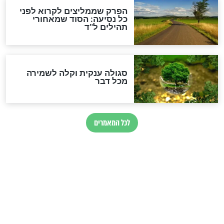
מיסטיקה וקבלה
הרב שמואל אליהו: זה המפתח
לגאולה
זהו החוק הקוסמי שמחייב את
חורבנה של איראן לפי ספר
הזוהר הקדוש
בנו של הבבא סאלי: "אלו
השניות האחרונות לפני מלחמה
עולמית"