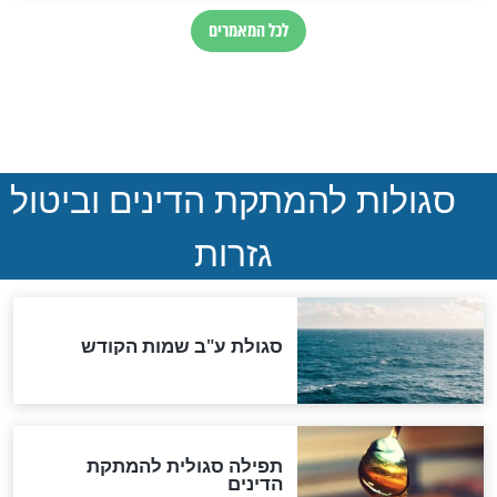
דורות המשיכה":
אושיית הרשת שחוזרת
המפורסמים
בתשובה: "מרגישה שה'
לחגוג לבנם בר
באמת שמח בי"
חדשות יהדות
הותר לפרסום: לוחמי מילואים
נהרגו בדרום לבנון
ההסכם החשאי של טראמפ
ואיראן: בלי שקיפות ועם הרבה
סימני שאלה