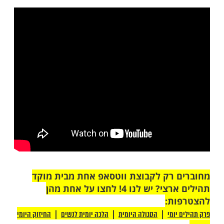
ייב טאונס, התנדבו לטפל בבית המלא. נפרדנו
וק, מנופפים, לא נוגעים, והם נכנסו לתוך
 כל מה שנשאר. עליית הגג שלהם איכסנה את
האלה שלוש שנים.
בר הגענו לשם לסיים את הפרויקט. הספר
קפץ עליי, בארגז הראשון שפתחתי, היה ספר
נת וגידי גוב - "לכל תפילותייך, אמן".
רונה התפללתי ממנו בדאגה מפני מגפה
על העולם כולו. השבוע קראתי מתוכו את פרק
 "מזמור לתודה".