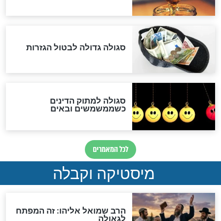
המסמך האבוד שנחשף
במרתפי מוסקבה: כתב היד
הנדיר של הרשב"ם התגלה
שורדת השואה שחוגגת 100:
"מודה לקב"ה על כל השנים"
לכל המאמרים
אחרית הימים