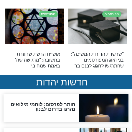
מפורסמים
 החליט אביב גפן
הידוענית מכריזה: "בא לי
ת אביו בדרכה של
שכל גברי ישראל יקומו
בבוקר ויניחו תפילין וידברו
עם היוצר שלהם"
מפורסמים