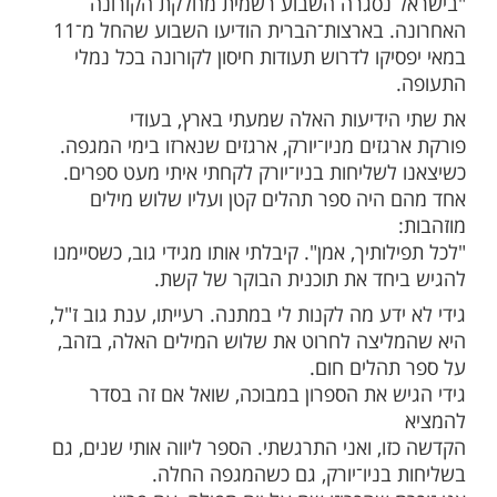
ות עוד תוכן חדש ומפתיע! התחברו לכל
מות שלנו בתהילים
בלחיצה כאן >>>​
 לב שסוגרים את מחלוקות הקורונה בארץ
 מאיר עצרה רגע להודות בטור שלה ב"ידיעות
נסגרה השבוע רשמית מחלקת הקורונה
האחרונה. בארצות־הברית הודיעו השבוע שהחל מ־11
קו לדרוש תעודות חיסון לקורונה בכל נמלי
ידיעות האלה שמעתי בארץ, בעודי
זים מניו־יורק, ארגזים שנארזו בימי המגפה.
לשליחות בניו־יורק לקחתי איתי מעט ספרים.
היה ספר תהלים קטן ועליו שלוש מילים