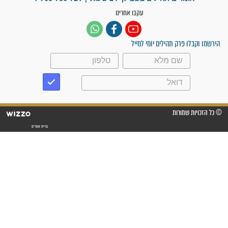
ישועות תהילים
פציעת הראש של החייל הפכה
לנס רפואי בזכות...
"משהו בתוכי ידע שההריון הזה
זקוק לתפילות": סיפור ישועה
מדהים בזכות התפילות מדי יום
"אשמח שתודיעו למתפללים
עלינו שהקב"ה שמע לתפילות
וחתמתי על חוזה עבודה אחרי