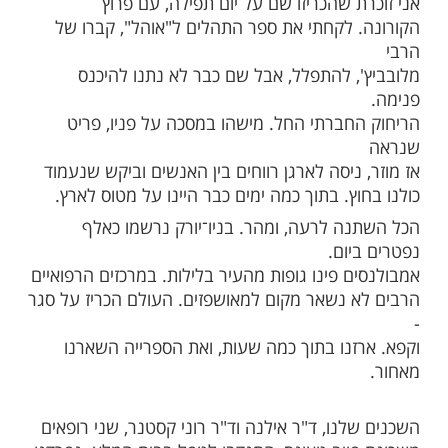
ותיך, אמן". קיבלתי אותו מגידי גוב, כשסיימנו
חד את תוכנית הבוקר של קשת.
דע מה לקנות לי במתנה. רעייתו, ענת גוב ז"ל,
יצה לחרוט את שלוש המילים האלה, בזהב,
הלים חום.
ש את הספרון במבוכה, שואל אם זה בסדר
, ואני התרגשתי. הספר ליווה אותי שנים, גם
בניו־יורק, גם כשהמגפה החלה.
 שהכריזו שם על יום תפילה, עם פרוץ
 לקחתי את ספר התהלים ל"אוהל", קברו של
, להתפלל, אבל שם כבר לא נתנו להיכנס