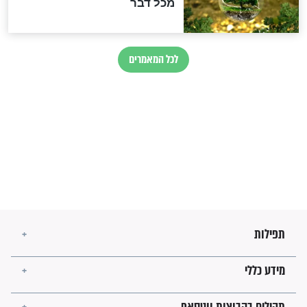
הרב שמואל אליהו: זה המפתח
לגאולה
זהו החוק הקוסמי שמחייב את
חורבנה של איראן לפי ספר
הזוהר הקדוש
בנו של הבבא סאלי: "אלו
השניות האחרונות לפני מלחמה
עולמית"