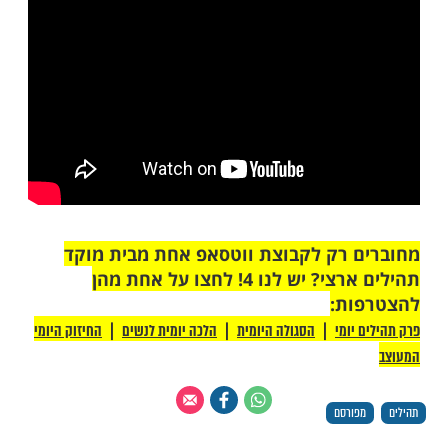
ל תקשיב ותושיע".
עושה חיל".
עניתני ותהי לי לישועה".
י י-ה, ולמוות לא נתנני".
ה', חזק ויאמץ ליבך".
 יעשה יצליח".
משגב לי, ומנוס ביום צר לי".
לוקי אקרא והוא יושיעני".