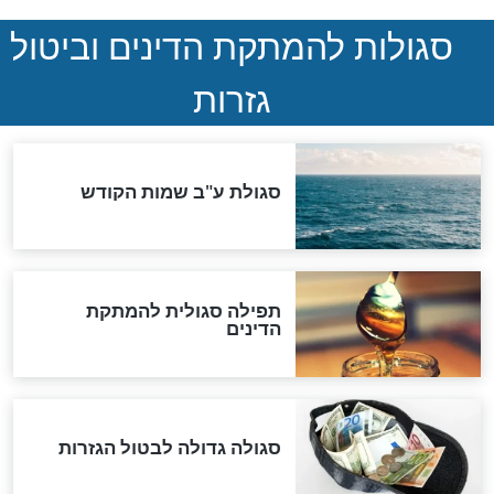
ההסכם החשאי של טראמפ
ואיראן: בלי שקיפות ועם הרבה
סימני שאלה
המסמך האבוד שנחשף
במרתפי מוסקבה: כתב היד
הנדיר של הרשב"ם התגלה
שורדת השואה שחוגגת 100:
"מודה לקב"ה על כל השנים"