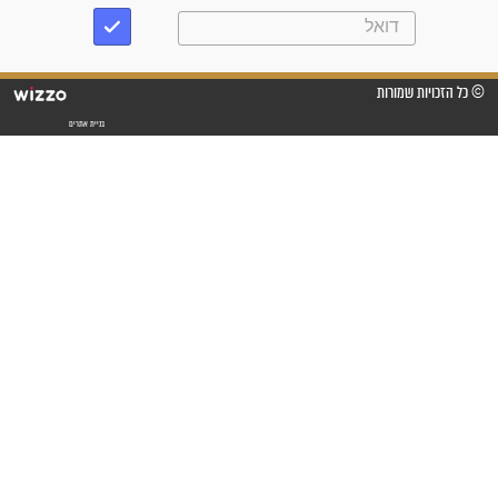
מדהים בזכות התפילות מדי יום
"אשמח שתודיעו למתפללים
עלינו שהקב"ה שמע לתפילות
וחתמתי על חוזה עבודה אחרי
שנתיים של חיפוש!"
"לא להתייאש חס ושלום, גם
אם הזיווג עוד לא מגיע"
לכל המאמרים