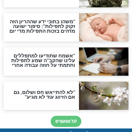
ות להמתקת הדינים וביטול
גזרות
סגולת ע"ב שמות הקודש
תפילה סגולית להמתקת
הדינים