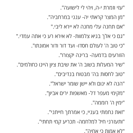
 אל ההרים מאין יבוא עזרי? עזרי מעם ה' עושה
ץ".
לא אחסר".
ה' לנגדי תמיד".
ה ותופר".
 מפחד פתאום".
 י-ה, ויהי לי לישועה".
 קראתי יה- ענני במרחביה".
 עלי מחנה לא יירא ליבי."
ך בגיא צלמוות- לא אירא רע כי אתה עמדי."
' לעולם חסדו- ועד דור ודור אמונתו".