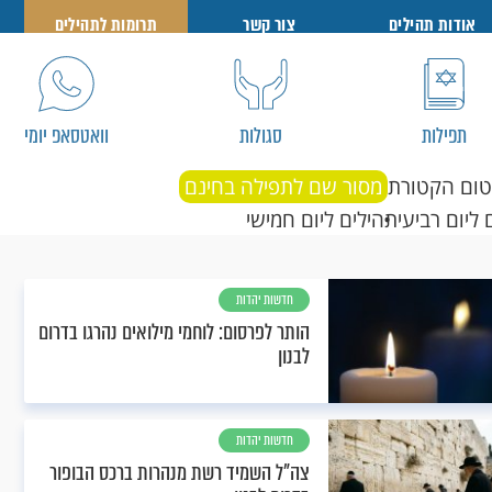
אודות תהילים
צור קשר
תרומות לתהילים
תפילות
סגולות
וואטסאפ יומי
טום הקטורת
מסור שם לתפילה בחינם
 ליום רביעי
תהילים ליום חמישי
חדשות יהדות
הותר לפרסום: לוחמי מילואים נהרגו בדרום
לבנון
חדשות יהדות
צה"ל השמיד רשת מנהרות ברכס הבופור