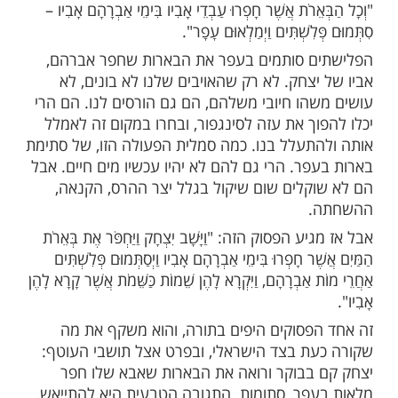
 מאיר בכתיבה חשובה המדגישה את ההבל
מהותי שבין עם ישראל לאויביו.
ותבת:
קים שקראנו בשבת בבוקר בפרשה, מסכמים את
ההפעלה שלנו, ולהבדיל – של אויבינו:
אשון פשוט מתאר את מה שהפלסטינים עושים:
ֵרֹת אֲשֶׁר חָפְרוּ עַבְדֵי אָבִיו בִּימֵי אַבְרָהָם אָבִיו –
לִשְׁתִּים וַיְמַלְאוּם עָפָר".
 סותמים בעפר את הבארות שחפר אברהם,
צחק. לא רק שהאויבים שלנו לא בונים, לא
הו חיובי משלהם, הם גם הורסים לנו. הם הרי
וך את עזה לסינגפור, ובחרו במקום זה לאמלל
תעלל בנו. כמה סמלית הפעולה הזו, של סתימת