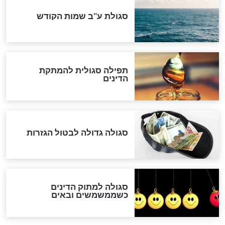
המסמך האבוד שנחשף
במרתפי מוסקבה: כתב היד
הנדיר של הרשב"ם התגלה
שורדת השואה שחוגגת 100:
"מודה לקב"ה על כל השנים"
לכל המאמרים
אחרית הימים