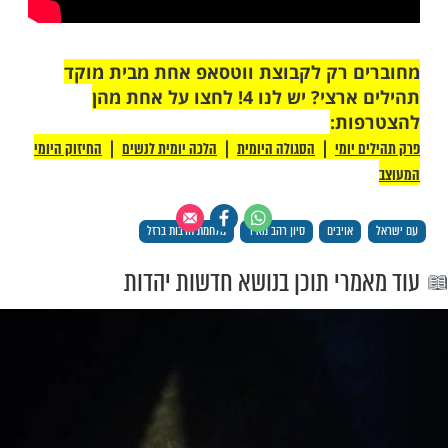
ו הרס? התשובה, מאז ועד היום: לשוב ולחפור
 החיים האלה. החלוצים בדור הראשון – כמו
עשו זאת עם ברק ראשוני בעיניים, בהתלהבות
ת. הדור הבא, מתוך ההריסות, ישוב ויבנה".