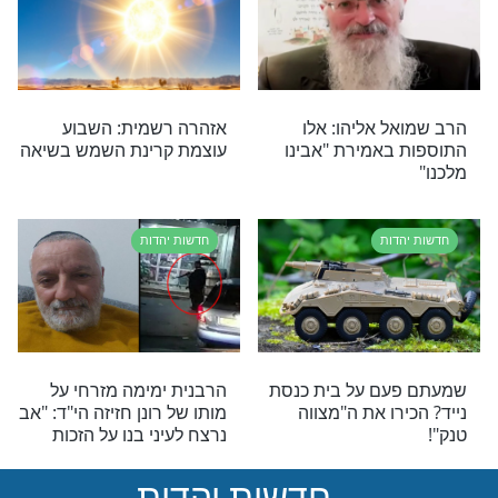
ות
חדשות יהדות
 הכנסת
מרגש: האב הלוחם הכניס
 "מזכיר ימים
את בנו בבריתו של אברהם
סטוריה היהודית"
אבינו מהשטח
ות
חדשות יהדות