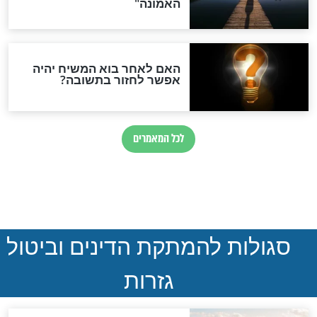
רו את ה"מצווה
מותו של רונן חזיזה הי"ד: "אב
נרצח לעיני בנו על הזכות
להתהלך בארץ"
חדשות יהדות
הותר לפרסום: לוחמי מילואים
נהרגו בדרום לבנון
ההסכם החשאי של טראמפ
ואיראן: בלי שקיפות ועם הרבה
סימני שאלה