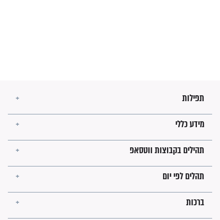
חורבנה של איראן לפי ספר
הזוהר הקדוש
בנו של הבבא סאלי: "אלו
השניות האחרונות לפני מלחמה
עולמית"
מה יהיו גבולות ארץ ישראל
בזמן הגאולה?
לכל המאמרים