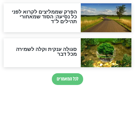
הרב שמואל אליהו: זה המפתח
לגאולה
זהו החוק הקוסמי שמחייב את
חורבנה של איראן לפי ספר
הזוהר הקדוש
בנו של הבבא סאלי: "אלו
השניות האחרונות לפני מלחמה
עולמית"