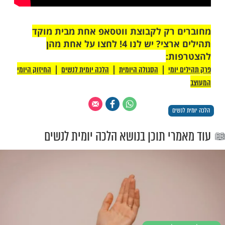
 רק לקבוצת ווטסאפ אחת מבית מוקד
תהילים ארצי? יש לנו 4! לחצו על אחת מהן