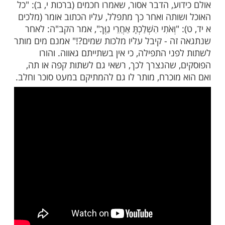
יסור לאכול ולשתות לפני הקידוש בליל שבת, גם
ת אחר תפילת שחרית, אסור לאכול או לשתות
וש.
 שרוצים לאכול ולשתות לפני תפילת שחרית,
ע, הדבר אסור, שאמרו חכמים (ברכות י, ב): "כל
ותה ואחר כך מתפלל, עליו הכתוב אומר (מלכים
וְאֹתִי הִשְׁלַכְתָּ אַחֲרֵי גַוֶּךָ", אמר הקב"ה: לאחר
ה - קיבל עליו מלכות שמים?!" אמנם מים מותר
י התפילה, כי אין בשתייתם גאווה. והורו
 שהנצרך לכך, רשאי גם לשתות קפה או תה,
מוכרח, מותר לו גם להמתיקם במעט סוכר וחלב.