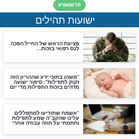
ות להמתקת הדינים וביטול
גזרות
סגולת ע"ב שמות הקודש
תפילה סגולית להמתקת
הדינים