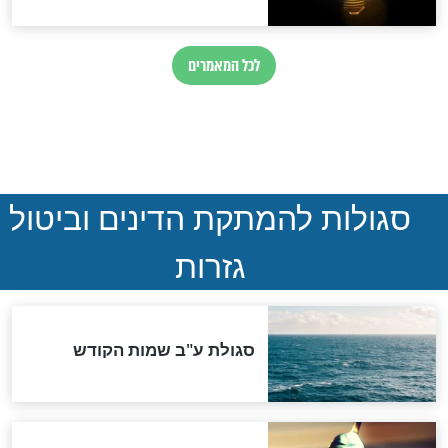
ההסכם החשאי של טראמפ
ואיראן: בלי שקיפות ועם הרבה
סימני שאלה
המסמך האבוד שנחשף
במרתפי מוסקבה: כתב היד
הנדיר של הרשב"ם התגלה
שורדת השואה שחוגגת 100:
"מודה לקב"ה על כל השנים"