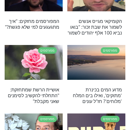
זכה בפרס אקו"ם:
הידוענית שחזרה בתשובה:
 על כל הימים וכל
"כל פעם מגלה על עצמי ועל
הקשר שלי עם ה' כל כך
הרבה דברים"
מפורסמים
התחזקות מתמדת:
משה פרץ: "אל תשכחו
ם אז אף אחד לא
שאתם יהודים. אנחנו צריכים
להאמין בדבר אחד"