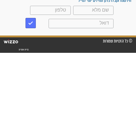
"משהו בתוכי ידע שההריון הזה
זקוק לתפילות": סיפור ישועה
מדהים בזכות התפילות מדי יום
"אשמח שתודיעו למתפללים
עלינו שהקב"ה שמע לתפילות
וחתמתי על חוזה עבודה אחרי
שנתיים של חיפוש!"
"לא להתייאש חס ושלום, גם
אם הזיווג עוד לא מגיע"