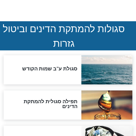
נהרגו בדרום לבנון
ההסכם החשאי של טראמפ
ואיראן: בלי שקיפות ועם הרבה
סימני שאלה
המסמך האבוד שנחשף
במרתפי מוסקבה: כתב היד
הנדיר של הרשב"ם התגלה
שורדת השואה שחוגגת 100: