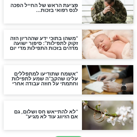
ות להמתקת הדינים וביטול
גזרות
סגולת ע"ב שמות הקודש
תפילה סגולית להמתקת
הדינים