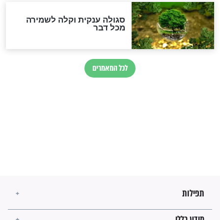
הרב שמואל אליהו: זה המפתח
לגאולה
זהו החוק הקוסמי שמחייב את
חורבנה של איראן לפי ספר
הזוהר הקדוש
בנו של הבבא סאלי: "אלו
השניות האחרונות לפני מלחמה
עולמית"