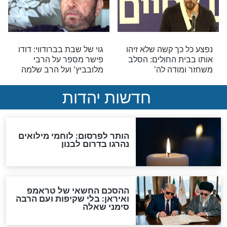
מפורסמים
יהו: "שתזכו לגדלו
מרגש: הרב שניר גואטה
צוות, אושר
בקליפ הודיה לה'
מפורסמים