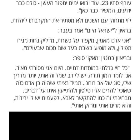
חר תחילת המלחמה, הוא כתב:
לי... כולנו עוברים בין חרדה אמיתית שמלווה
אותנו כבר יותר מ-50 יום, לבין תקווה, מורל ועוצמה
את החיילים שלנו בשטח. יש מקום לכל רגש.
 ובטוח שכולנו ביחד נעבור את זה, ונצא
ומאוחדים. עם ישראל חי".
א צירף את שירו "אחרי המבול" שמדבר על בואו
ח.
ממילות השיר:
בול עוד נרים את הראש. בשביל הילדים של
עורף סתיו 23. עוד יבואו ימים יתפזר העשן - כולם כבר
משיח כבר כאן".
ק עם השנים ולא מסתיר את התקרבותו ליהדות.