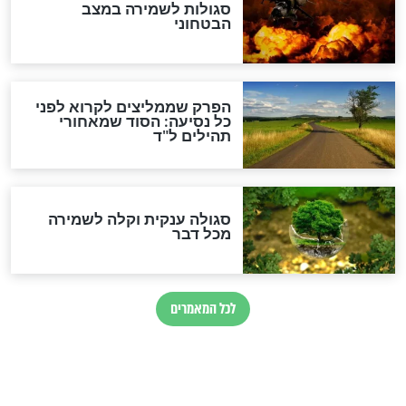
מיסטיקה וקבלה
הרב שמואל אליהו: זה המפתח
לגאולה
זהו החוק הקוסמי שמחייב את
חורבנה של איראן לפי ספר
הזוהר הקדוש
בנו של הבבא סאלי: "אלו
השניות האחרונות לפני מלחמה
עולמית"