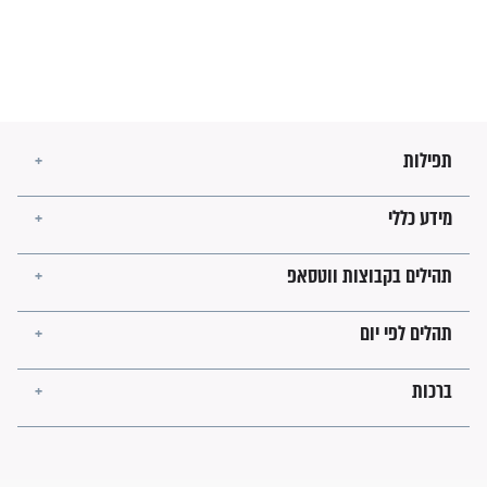
מה יהיו גבולות ארץ ישראל
בזמן הגאולה?
לכל המאמרים
ישועות תהילים
פציעת הראש של החייל הפכה
לנס רפואי בזכות...