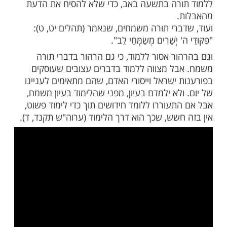
ות עוד תוכן חדש ומפתיע! התחברו לכל
מות שלנו בתהילים
בלחיצה כאן >>>​
ר לאבל ללמוד תורה בימי השבעה, כך אסור
רה בתשעה באב, כדי שלא להסיח את הדעת
.
ברי תורה משמחים, שנאמר (תהלים יט, ט):
' יְשָׁרִים מְשַׂמְּחֵי לֵב".
ור אסור ללמוד, כי גם הרהור בדברי תורה
ל מצווה ללמוד בדברים עצובים שעוסקים
 ישראל וייסורי האדם, שהם מתאימים לעניינו