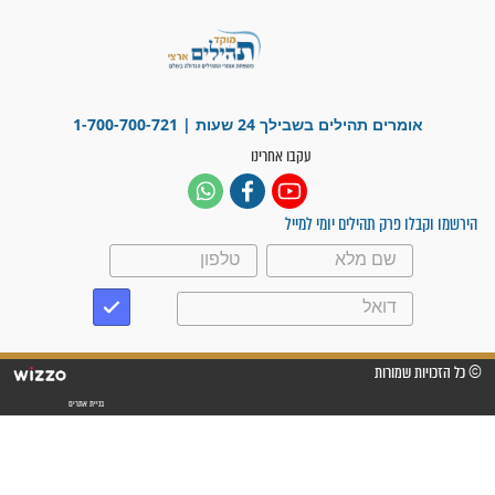
"משהו בתוכי ידע שההריון הזה
זקוק לתפילות": סיפור ישועה
מדהים בזכות התפילות מדי יום
"אשמח שתודיעו למתפללים
עלינו שהקב"ה שמע לתפילות
וחתמתי על חוזה עבודה אחרי
שנתיים של חיפוש!"
"לא להתייאש חס ושלום, גם
אם הזיווג עוד לא מגיע"