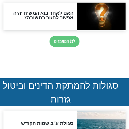
ההסכם החשאי של טראמפ
ואיראן: בלי שקיפות ועם הרבה
סימני שאלה
המסמך האבוד שנחשף
במרתפי מוסקבה: כתב היד
הנדיר של הרשב"ם התגלה
שורדת השואה שחוגגת 100:
"מודה לקב"ה על כל השנים"