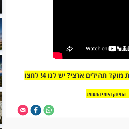
מחוברים רק לקבוצת ווטסאפ אחת מבית מוקד תהילים ארצי? יש לנו 4! לחצו
החיזוק היומי המעוצב