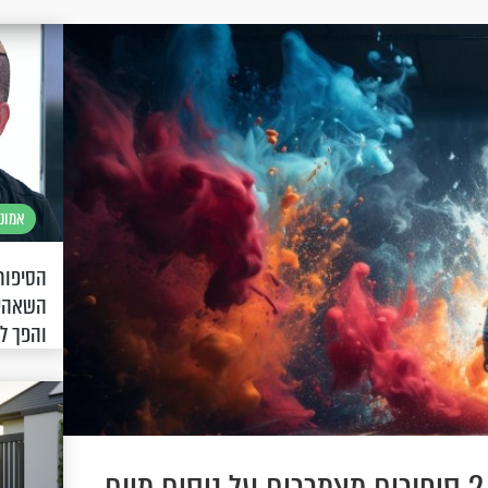
אמונה
הסיפור 
השאהיד
והפך לי