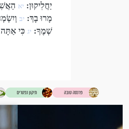
יַחֲלִיקוּן:
הַאֲשִׁי
יא
מָרוּ בָךְ:
וְיִשְׂמְ
יב
שְׁמֶךָ:
כִּי אַתָּה ת
יג
פרנסה טובה
תיקון נפטרים