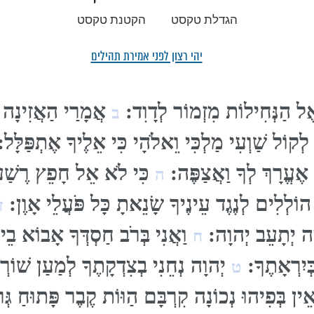
הגדלת טקסט
הקטנת טקסט
יהי רצון לפני אמירת תהילים
ֶל הַנְּחִילוֹת מִזְמוֹר לְדָוִד:
אֲמָרַי הַאֲזִינָה י
ב
ְקוֹל שַׁוְעִי מַלְכִּי וֵאלֹהָי כִּי אֵלֶיךָ אֶתְפַּלָּל
 אֶעֱרָךְ לְךָ וַאֲצַפֶּה:
כִּי לֹא אֵל חָפֵץ רֶשַׁע 
ה
הוֹלְלִים לְנֶגֶד עֵינֶיךָ שָׂנֵאתָ כָּל פֹּעֲלֵי אָוֶן:
ז
ָה יְתָעֵב יְהוָה:
וַאֲנִי בְּרֹב חַסְדְּךָ אָבוֹא בֵית
ח
ְיִרְאָתֶךָ:
יְהוָה נְחֵנִי בְצִדְקָתֶךָ לְמַעַן שׁוֹ
ט
ֵין בְּפִיהוּ נְכוֹנָה קִרְבָּם הַוּוֹת קֶבֶר פָּתוּחַ גְּ