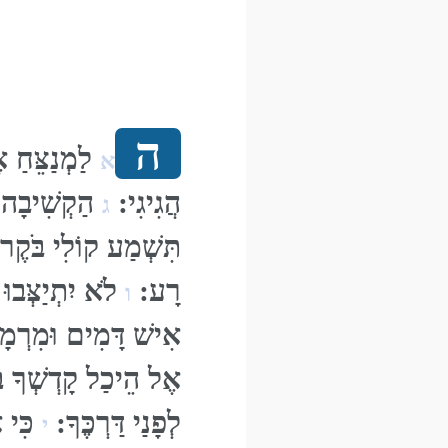
ה
לַמְנַצֵּחַ א
א
הֲגִיגִי:
הַקְשִׁיבָה ל
ג
תִּשְׁמַע קוֹלִי בֹּקֶר
רָע:
לֹא יִתְיַצְּבוּ 
ו
אִישׁ דָּמִים וּמִרְמ
אֶל הֵיכַל קָדְשְׁךָ בּ
לְפָנַי דַּרְכֶּךָ:
כִּי א
י