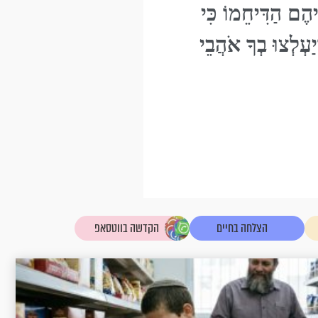
הֶם הַדִּיחֵמוֹ כִּי
יַעְלְצוּ בְךָ אֹהֲבֵי
הצלחה בחיים
הקדשה בווטסאפ