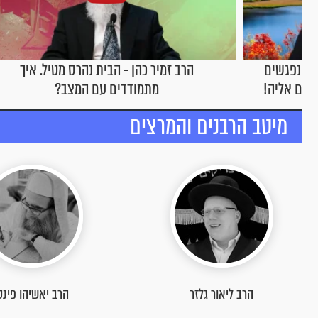
ל. איך
הרב זמיר כהן - איך לגדל ילדים עם ביטחון
עצמי?
מיטב הרבנים והמרצים
הרב יאשיהו פינטו
הרב ראובן אלבז