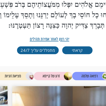
מֵם אֱלֹהִים יִפְּלוּ מִמֹּעֲצוֹתֵיהֶם בְּרֹב פִּשְׁעֵי
חוּ כָל חוֹסֵי בָךְ לְעוֹלָם יְרַנֵּנוּ וְתָסֵךְ עָלֵימוֹ וְ
ְּבָרֵךְ צַדִּיק יְהוָה כַּצִּנָּה רָצוֹן תַּעְטְרֶנּוּ:
יהי רצון לאחר אמירת תהילים
קראתי
מתפללים עליך 24/7
רפואה שלמה
זרע של קיימא
מציאת זוגיות