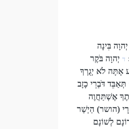
ְהוָה בִּינָה
:
יְהוָה בֹּקֶר
ד
אָתָּה לֹא יְגֻרְךָ
תְּאַבֵּד דֹּבְרֵי כָזָב
ֶךָ אֶשְׁתַּחֲוֶה
רְרָי (הושר) הַיְשַׁר
רוֹנָם לְשׁוֹנָם