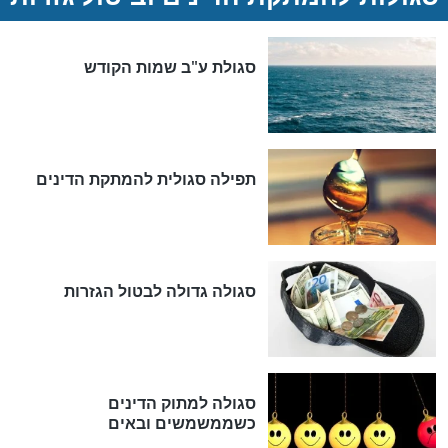
ההסכם החשאי של טראמפ
ואיראן: בלי שקיפות ועם הרבה
סימני שאלה
המסמך האבוד שנחשף במרתפי
מוסקבה: כתב היד הנדיר של
הרשב"ם התגלה
שורדת השואה שחוגגת 100:
"מודה לקב"ה על כל השנים"
לכל המאמרים