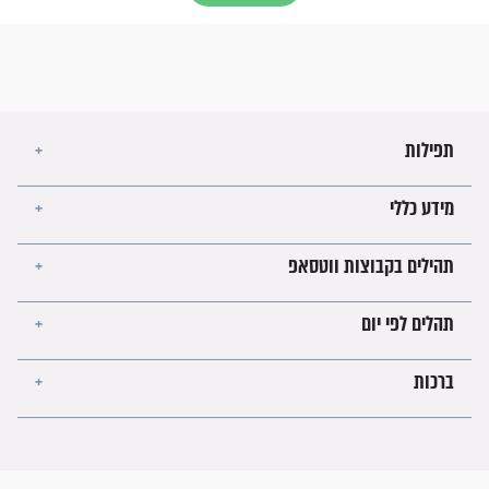
בנו של הבבא סאלי: "אלו השניות
האחרונות לפני מלחמה עולמית"
מה יהיו גבולות ארץ ישראל בזמן
הגאולה?
לכל המאמרים
ישועות תהילים