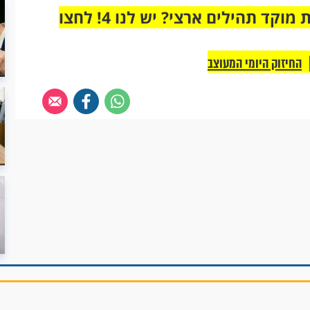
מחוברים רק לקבוצת ווטסאפ אחת מבית מוקד תהילים ארצי? יש לנו 4! לחצו
החיזוק היומי המעוצב