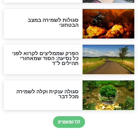
הרב שמואל אליהו: זה המפתח
לגאולה
זהו החוק הקוסמי שמחייב את
חורבנה של איראן לפי ספר
הזוהר הקדוש
בנו של הבבא סאלי: "אלו
השניות האחרונות לפני מלחמה
עולמית"