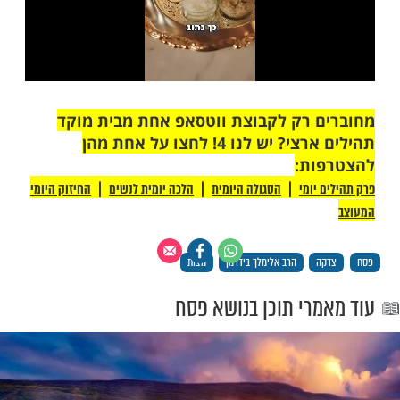
 רק לקבוצת ווטסאפ אחת מבית מוקד
תהילים ארצי? יש לנו 4! לחצו על אחת מהן