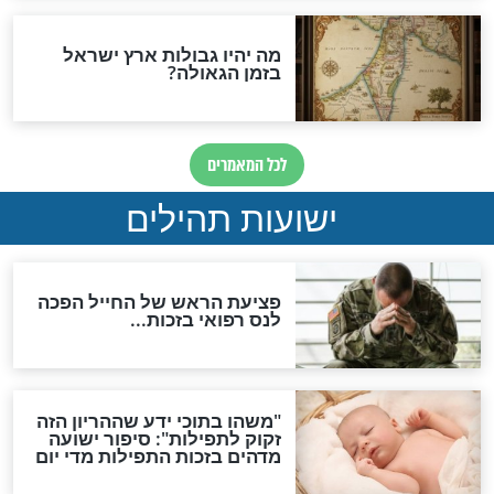
ות להמתקת הדינים וביטול
גזרות
סגולת ע"ב שמות הקודש
תפילה סגולית להמתקת
הדינים