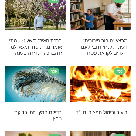
פסח
רה לאמירה בצאת
תְּפִלָּה מְיֻחֶדֶת לִקְרַאת פֶּסַח
פסח