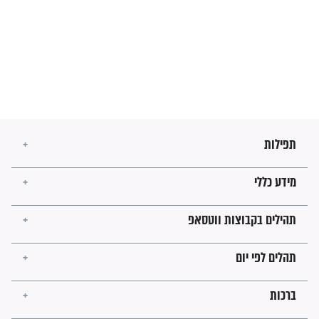
מה יהיו גבולות ארץ ישראל
בזמן הגאולה?
לכל המאמרים
ישועות תהילים
פציעת הראש של החייל הפכה
לנס רפואי בזכות...