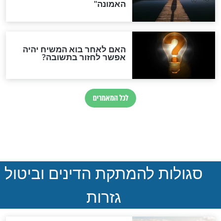
סימני שאלה
המסמך האבוד שנחשף
במרתפי מוסקבה: כתב היד
הנדיר של הרשב"ם התגלה
שורדת השואה שחוגגת 100:
"מודה לקב"ה על כל השנים"
"נביא בעיר": מכירת המחלה
לגוי והוספת השם חזקיהו