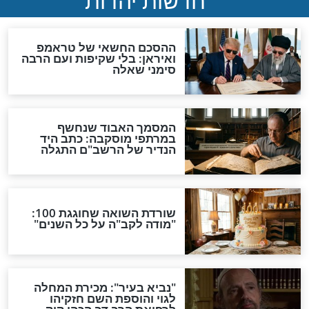
ול חמץ ביום י"ד
בדיקת חמץ - זמן בדיקת
חמץ
פסח
ך המרוץ: כך תכינו
תענית בכורות בערב פסח
לפסח בלי לקרוס