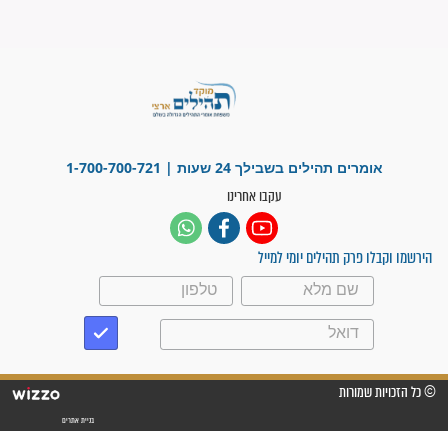
"משהו בתוכי ידע שההריון הזה
זקוק לתפילות": סיפור ישועה
מדהים בזכות התפילות מדי יום
"אשמח שתודיעו למתפללים
עלינו שהקב"ה שמע לתפילות
וחתמתי על חוזה עבודה אחרי
שנתיים של חיפוש!"
"לא להתייאש חס ושלום, גם
אם הזיווג עוד לא מגיע"