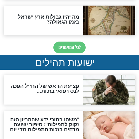
ות להמתקת הדינים וביטול
גזרות
סגולת ע"ב שמות הקודש
תפילה סגולית להמתקת
הדינים