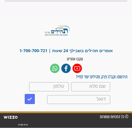
"משהו בתוכי ידע שההריון הזה
זקוק לתפילות": סיפור ישועה
מדהים בזכות התפילות מדי יום
"אשמח שתודיעו למתפללים
עלינו שהקב"ה שמע לתפילות
וחתמתי על חוזה עבודה אחרי
שנתיים של חיפוש!"
"לא להתייאש חס ושלום, גם
אם הזיווג עוד לא מגיע"