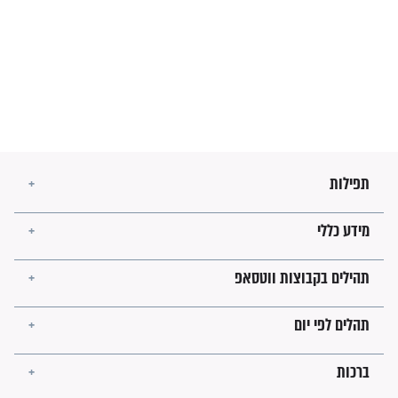
מה יהיו גבולות ארץ ישראל
בזמן הגאולה?
לכל המאמרים
ישועות תהילים
פציעת הראש של החייל הפכה
לנס רפואי בזכות...