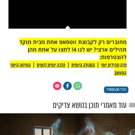
בלחיצה כאן >>>​
This is a modal window.
יתן לטעון את המדיה, או מכיוון שהרשת או
רת כשלו או מכיוון שהפורמט אינו נתמך.
 רק לקבוצת ווטסאפ אחת מבית מוקד
תהילים ארצי? יש לנו 4! לחצו על אחת מהן