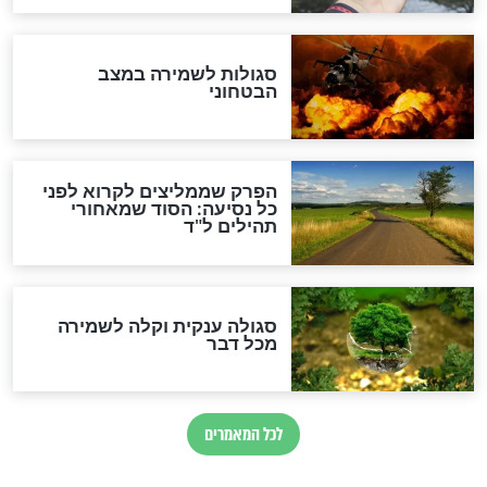
הרב שמואל אליהו: זה המפתח
לגאולה
זהו החוק הקוסמי שמחייב את
חורבנה של איראן לפי ספר
הזוהר הקדוש
בנו של הבבא סאלי: "אלו
השניות האחרונות לפני מלחמה
עולמית"