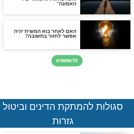
נהרגו בדרום לבנון
ההסכם החשאי של טראמפ
ואיראן: בלי שקיפות ועם הרבה
סימני שאלה
המסמך האבוד שנחשף
במרתפי מוסקבה: כתב היד
הנדיר של הרשב"ם התגלה
שורדת השואה שחוגגת 100:
"מודה לקב"ה על כל השנים"