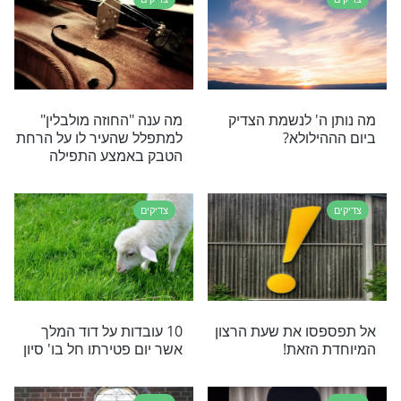
 ים הילולת המגיד מטריסק זי"ע. הוא היה אדמו"ר
חסידות טריסק. צפו בסיפור מופת לכבוד יום ההילולה
צדיקים
מעון הצדיק את
סגולת היום: יום הילולת הרב
ל מהשמדה
משה גאלנטי זצ"ל
צדיקים