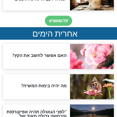
צדיקים
ותו של רבי מרדכי
יוסל'ה קמצן קדוש- סיפור
"ל, וסיפורי
יהודי מרגש ועתיק על מצוות
הצדקה
חדשות יהדות
הותר לפרסום: לוחמי מילואים