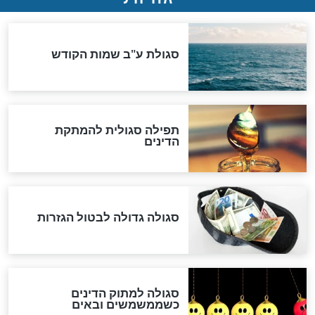
ההסכם החשאי של טראמפ
ואיראן: בלי שקיפות ועם הרבה
סימני שאלה
המסמך האבוד שנחשף
במרתפי מוסקבה: כתב היד
הנדיר של הרשב"ם התגלה
שורדת השואה שחוגגת 100:
"מודה לקב"ה על כל השנים"