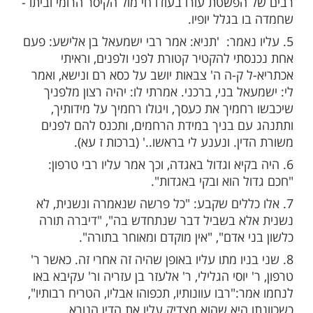
ישמעאל בן אלישע חי בתקופת בית שני והיה כהן
אחד מעשרת הרוגי מלכות ונהרג בתאריך כ"ה
תו נהרג עם רבן שמעון בן גמליאל, לאחר עינויים
פשטת עורו בעודו חי מול הקיסר הרומי וביתו -
בגלל יופיו.
 נאמר: 'תניא: אמר רבי ישמעאל בן אלישע: פעם
תי להקטיר קטורת לפני ולפנים, וראיתי
 ק-ה ה' צבאות יושב על כסא רם ונישא, ואמר
ל בני, ברכני. אמרתי לו: יהיה רצון מלפניך
מיך את כעסך, ויגולו רחמיך על מידותיך,
ם בניך במידת הרחמים, ותכנס להם לפנים