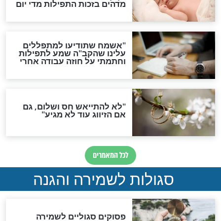
ות להמתקת הדינים וביטול
גזרות
סגולת ע"ב שמות הקודש
תפילה סגולית להמתקת
הדינים