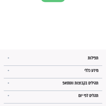
הרב שמואל אליהו: זה המפתח
לגאולה
זהו החוק הקוסמי שמחייב את
חורבנה של איראן לפי ספר
הזוהר הקדוש
בנו של הבבא סאלי: "אלו
השניות האחרונות לפני מלחמה
עולמית"