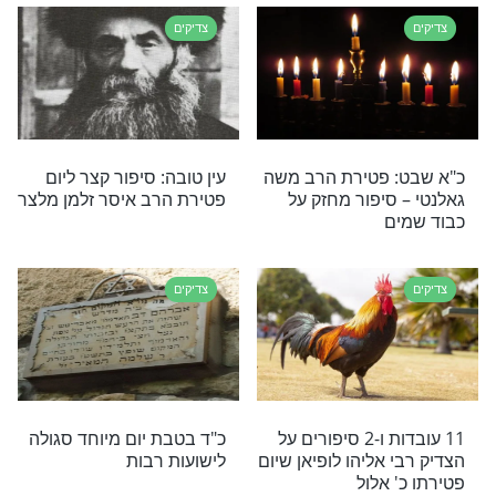
אבוחצירא מנצח את
סיפור מרגש: כשהרב יוסף
ים מתל השומר
חיים זוננפלד החזיר את כספי
התרומה
צדיקים
 על הרב יוסף שלום
אל תחמיצו: רואים ישועות
ום פטירתו כ"ח
בהילולת ה"בת עין"!