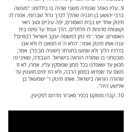
ן. ונענע לי בראשו..' (ברכות ז עא).
קיא וגדול באגדה, וכך אמר עליו רבי טרפון:
 הוא ובקי באגדות".
כללים שקבע: "כל פרשה שנאמרה ונשנית, לא
א בשביל דבר שנתחדש בה", "דיברה תורה
 אדם", "אין מוקדם ומאוחר בתורה".
ניו מתו עליו באופן שהיה זה אחרי זה. כאשר ר'
 יוסי הגלילי, ר' אלעזר בן עזריה ור' עקיבא באו
:"רבו עוונותיו, תכפוהו אבליו, הטריח רבותיו",
היא שהוא מצדיק עליו את הדין הנורא.
 נאמר שנפדה משבי שהיה בו בילדותו: "מעשה
ע בן חנניה שהלך לכרך גדול שברומי. אמרו לו:
 יש בבית האסורים, יפה עיניים וטוב רואי