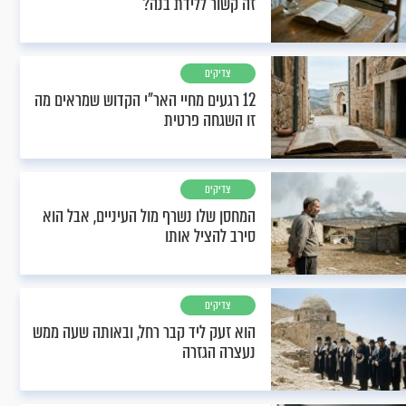
זה קשור ללידת בנה?
צדיקים
12 רגעים מחיי האר"י הקדוש שמראים מה
זו השגחה פרטית
צדיקים
המחסן שלו נשרף מול העיניים, אבל הוא
סירב להציל אותו
צדיקים
הוא זעק ליד קבר רחל, ובאותה שעה ממש
נעצרה הגזרה