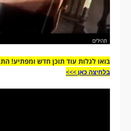
תהילים
בואו לגלות עוד תוכן חדש ומפתיע! הת
בלחיצה כאן >>>​