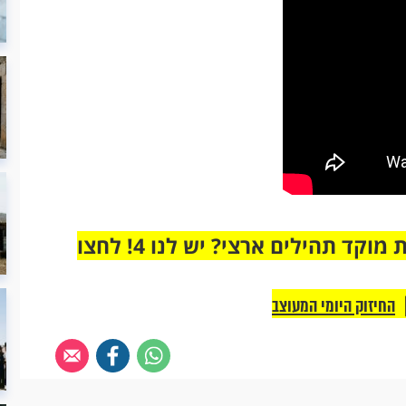
מחוברים רק לקבוצת ווטסאפ אחת מבית מוקד תהילים ארצי? יש לנו 4! לחצו
החיזוק היומי המעוצב