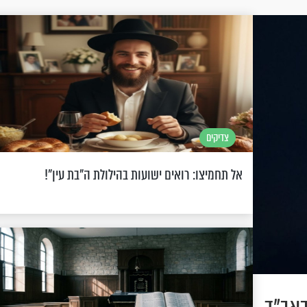
צדיקים
אל תחמיצו: רואים ישועות בהילולת ה"בת עין"!