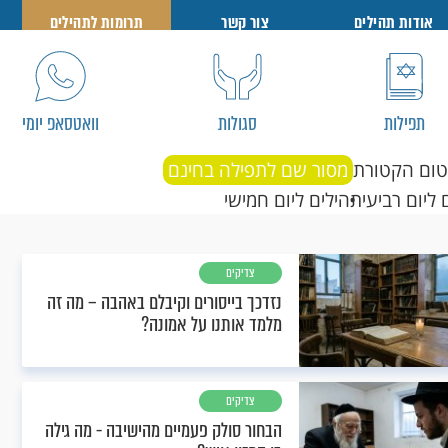
אודות תהילים
צור קשר
תרומות לתהילים
תפילות
סגולות
וואטסאפ יומי
טום הקטורת
מסור שם לתפילה בחינם
 ליום רביעי
תהילים ליום חמישי
צדיקים
נזדכך בייסורים וקיבלם באהבה – מה זה
מלמד אותנו על אמונה?
צדיקים
הבחור סולק פעמיים מהישיבה - מה גילה