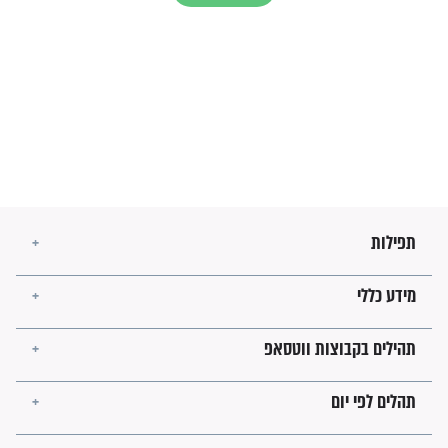
מה יהיו גבולות ארץ ישראל
בזמן הגאולה?
לכל המאמרים
ישועות תהילים
פציעת הראש של החייל הפכה
לנס רפואי בזכות...