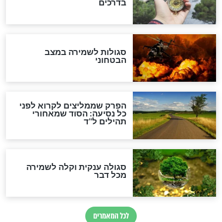
מיסטיקה וקבלה
הרב שמואל אליהו: זה המפתח
לגאולה
זהו החוק הקוסמי שמחייב את
חורבנה של איראן לפי ספר
הזוהר הקדוש
בנו של הבבא סאלי: "אלו
השניות האחרונות לפני מלחמה
עולמית"