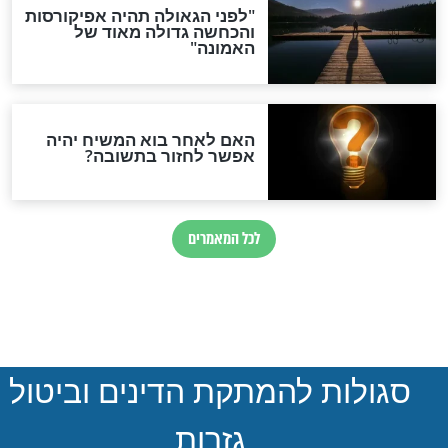
הותר לפרסום: לוחמי מילואים
נהרגו בדרום לבנון
ההסכם החשאי של טראמפ
ואיראן: בלי שקיפות ועם הרבה
סימני שאלה
המסמך האבוד שנחשף
במרתפי מוסקבה: כתב היד
הנדיר של הרשב"ם התגלה