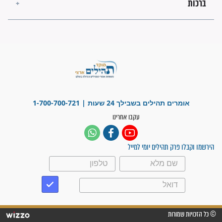
"משהו בתוכי ידע שההריון הזה
זקוק לתפילות": סיפור ישועה
מדהים בזכות התפילות מדי יום
"אשמח שתודיעו למתפללים
עלינו שהקב"ה שמע לתפילות
וחתמתי על חוזה עבודה אחרי
שנתיים של חיפוש!"
"לא להתייאש חס ושלום, גם
אם הזיווג עוד לא מגיע"