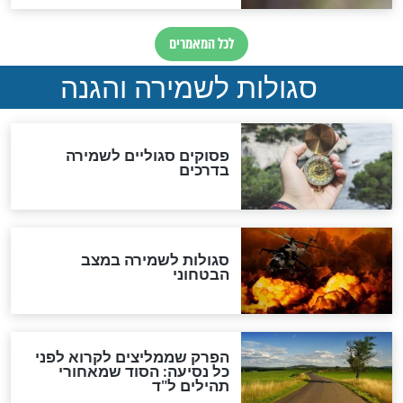
סגולה למתוק הדינים
כשממשמשים ובאים
לכל המאמרים
מיסטיקה וקבלה
הרב שמואל אליהו: זה המפתח
לגאולה