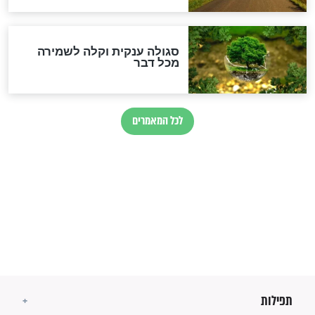
זהו החוק הקוסמי שמחייב את
חורבנה של איראן לפי ספר
הזוהר הקדוש
בנו של הבבא סאלי: "אלו
השניות האחרונות לפני מלחמה
עולמית"
מה יהיו גבולות ארץ ישראל
בזמן הגאולה?