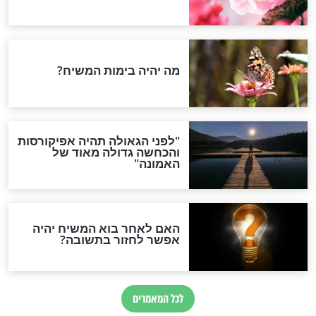
ה תעורר רחמי
"לא צריך להיות נביא, זה זמן
צב זה? המקובל
ביאת המשיח"
וק במסר לעם
חדשות יהדות
הותר לפרסום: לוחמי מילואים
נהרגו בדרום לבנון
ההסכם החשאי של טראמפ
ואיראן: בלי שקיפות ועם הרבה
סימני שאלה