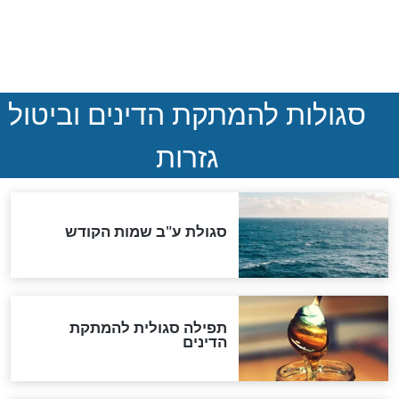
המסמך האבוד שנחשף
במרתפי מוסקבה: כתב היד
הנדיר של הרשב"ם התגלה
שורדת השואה שחוגגת 100:
"מודה לקב"ה על כל השנים"
לכל המאמרים
אחרית הימים