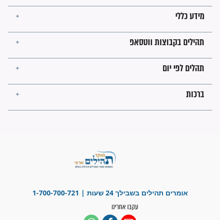
לכל המאמרים
ישועות תהילים
פציעת הראש של החייל הפכה
לנס רפואי בזכות...
"משהו בתוכי ידע שההריון הזה
זקוק לתפילות": סיפור ישועה
מדהים בזכות התפילות מדי יום