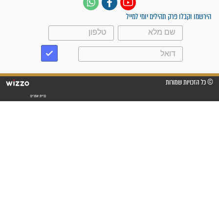
"אשמח שתודיעו למתפללים
עלינו שהקב"ה שמע לתפילות
וחתמתי על חוזה עבודה אחרי
שנתיים של חיפוש!"
"לא להתייאש חס ושלום, גם
אם הזיווג עוד לא מגיע"
לכל המאמרים
סגולות לשמירה והגנה
פסוקים סגוליים לשמירה