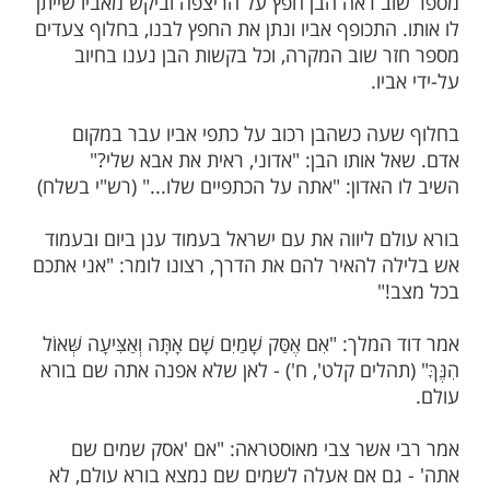
רת הרב אשר צבי מאוסטראה
ת בנו על כתפו ויצא לדרך. בדרך ראה הבן חפץ
ה וביקש: "אבא, תוכל להרים לי את החפץ?"
ביו הרים את החפץ ונתן לבנו. לאחר דקות
 ראה הבן חפץ על הריצפה וביקש מאביו שייתן
התכופף אביו ונתן את החפץ לבנו, בחלוף צעדים
 שוב המקרה, וכל בקשות הבן נענו בחיוב
ו.
ה כשהבן רכוב על כתפי אביו עבר במקום
אותו הבן: "אדוני, ראית את אבא שלי?"
האדון: "אתה על הכתפיים שלו..." (רש"י בשלח)