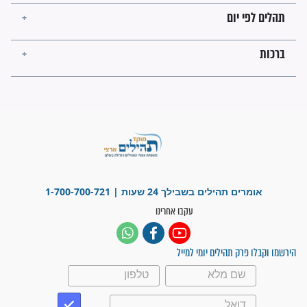
לכל המאמרים
ישועות תהילים
פציעת הראש של החייל הפכה
לנס רפואי בזכות...
"משהו בתוכי ידע שההריון הזה
זקוק לתפילות": סיפור ישועה
מדהים בזכות התפילות מדי יום