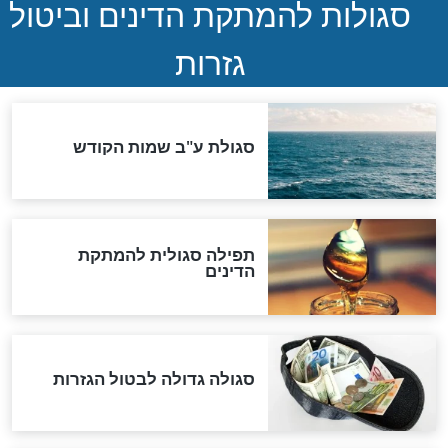
ההסכם החשאי של טראמפ
ואיראן: בלי שקיפות ועם הרבה
סימני שאלה
המסמך האבוד שנחשף
במרתפי מוסקבה: כתב היד
הנדיר של הרשב"ם התגלה
שורדת השואה שחוגגת 100:
"מודה לקב"ה על כל השנים"