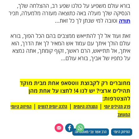
נך' אתה כאן לידי ואפילו קרוב יותר..."
ם מלווה כל אחד מאיתנו, גם כשחיינו מלאים
 כשאנו חלילה בחושך מוחלט. יש לנו עמוד ענן
וד אש בלילה השומרים עלינו.
היכן אתה, מה מעלותיך, מה מעשיך, בורא
 איתך, אוחז בידך, רוצה בקרבתך, רוצה
נו נמצאים למעלה, בשמים, מקבלים שפע,
 הכל מתפקד בצורה טובה, לשאלה: "היכן
 משיבים: "אבא? איננו יודעים, ראיתם אותו