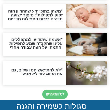
ות להמתקת הדינים וביטול
גזרות
סגולת ע"ב שמות הקודש
תפילה סגולית להמתקת
הדינים