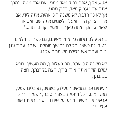
ם ליווה את עם ישראל בעמוד ענן ביום ובעמוד
 להאיר להם את הדרך, רצונו לומר: "אני אתכם
"
ך: "אִם אֶסַּק שָׁמַיִם שָׁם אָתָּה וְאַצִּיעָה שְּׁאוֹל
 (תהלים קלט', ח') - לאן שלא אפנה אתה שם בורא
אשר צבי מאוסטראה: "אם 'אסק שמים שם
ם אם אעלה לשמים שם נמצא בורא עולם, לא
ך, אתה רחוק מאד ממני. ואם ארד מטה - 'הנך',
 עמוק מאד, רחוק ממני...
 הדבר, לא משנה היכן אהיה, אתה לידי, אם
ק הדור ואעלה לשמים אתה שם, ואם ארד