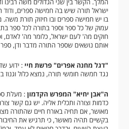
המלך. הקשר בין שני הגדולים משה רבינו ו
ישראל תורה שיש בה חמישה ספרים, ודוד 
בו יש חמישה ספרים ובו חיזוק תורת משה. 
עמוק של כל ספר וספר בתורה לכל ספר בתה
חוקים מה' לעם ישראל, כלומר מה' לאדם, ו
אותם נושאים שספר התורה מדבר ודן, ספר
"דגל מחנה אפרים" פרשת חיי
: ידוע ש
נגד חמשה חומשי תורה, נמצא כלול וגנוז בו
ה"אבן יחיא" המפרש הקדמון
: מעלת ספ
כדמות וצורה ותכלית אליה. יש גם קשר צורני
מאושר, אם תחיה באורח חיים שהתורה מצוו
בקשיים תהיה מאושר, כי תרגיש את החיבור בינך לק
בַּעֲצַת רְשָׁעִים, וּבְדֶרֶךְ חַטָּאִים לֹא עָמָד, וּבְמוֹשׁ