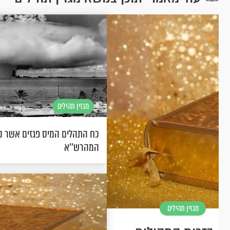
מגזין תהילים
כח התהלים המיס פגזים אשר נו
המהרש''א
מגזין תהילים