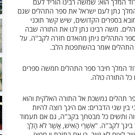
דוד המלך הוא: שמשה רבינו הוריד לעם
המלך נתן לעם ישראל את ספר התהלים שגם
מובא בספרים הקדושים, שיש קשר תוכני
לים. משה רבינו נתן לנו את התורה שבה
ספר התהלים ניתן מהאדם חזרה לקב''ה. על
 התהלים אומר בהשתפכות הלב.
דוד המלך חיבר ספר התהלים חמשה ספרים
 כל התורה כולה.
ר תהלים נמשכת אל התורה האלקית והוא
 בין שני הדברים: אם הינך רוצה להיות
ה ותשים כל מבטחך בקב''ה, גם אם תעמוד
ב''ה. "אַשְׁרֵי הָאִישׁ, אֲשֶׁר לֹא הָלַךְ
ַב לֵצִים לֹא יָשָׁב, כִּי אִם בְּתוֹרַת יְיָ חֶפְצוֹ,