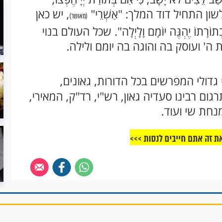
טבע לשון התחיל דוד המלך: "אַשְׁרֵי"
, יש כאן
(מאושר)
ְתוֹרָתוֹ יֶהְגֶּה יוֹמָם וָלָיְלָה". שכל העולם בנוי
' ועוסק בה והוגה בה יומם ולילה.
גדולי המפרשים בכל הדורות, גאונים,
רגום רבינו סעדיה גאון, רש"י, רד"ק, המאירי,
מנחת שי ועוד.
ת זה אתם חייבים לנסות >>>