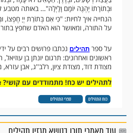
וּבְתוֹרָתוֹ יֶהְגֶּה יוֹמָם וָלָיְלָה"... באותה מ
הנחייה איך לחיות: "כִּי אִם בְּתוֹרַת יְיָ חֶפְצוֹ, וּב
על התורה, ומאושר הוא האדם שחפץ בתורת ה
על ספר
נכתבו פרושים רבים על ידי 
תהילים
ראשונים ואחרונים: תרגום יונתן בן עוזיאל, ת
מצודת דוד, מצודת ציון, רלב''ג, אבן עזרא, 
לתהילים יש כח! מתמודדים עם קושי?
א
כוח התהילים
ספרי התהילים
עוד מאמרי תוכן בנושא מגזין תהילים