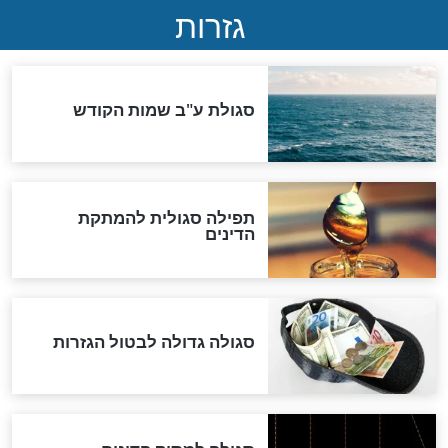
שורדת השואה שחוגגת 100:
"מודה לקב"ה על כל השנים"
"נביא בעיר": מכירת המחלה
לגוי והוספת השם חזקיהו
לרפואת הרב דב הכהן קוק
לכל המאמרים
אחרית הימים