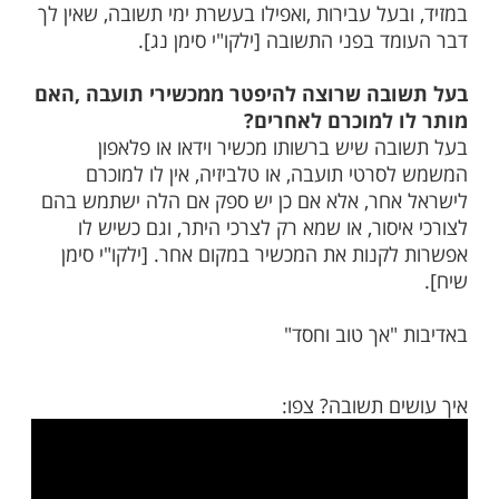
מות שלנו בתהילים
בלחיצה כאן >>>​
ה
ר להעלות בעל תשובה כשליח ציבור
וראים?
ות כשליח צבור קבוע מי שהוא בעל תשובה,
ותו יצא עליו שם רע כחילוני ומחלל
שבת
על עבירות ,ואפילו בעשרת ימי תשובה, שאין לך
 בפני התשובה [ילקו"י סימן נג].
בה שרוצה להיפטר ממכשירי תועבה ,האם
 למוכרם לאחרים?
ה שיש ברשותו מכשיר וידאו או פלאפון
רטי תועבה, או טלביזיה, אין לו למוכרם