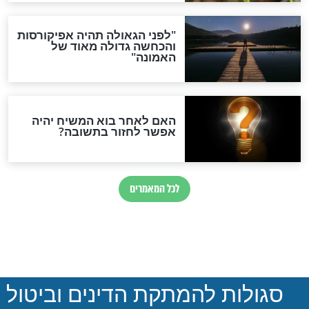
ת: מהו הזמן הטוב
הלכה יומית – דיני שבע
רכת הלבנה?
ברכות
חדשות יהדות
ההסכם החשאי של טראמפ
ואיראן: בלי שקיפות ועם הרבה
סימני שאלה
המסמך האבוד שנחשף
במרתפי מוסקבה: כתב היד
הנדיר של הרשב"ם התגלה