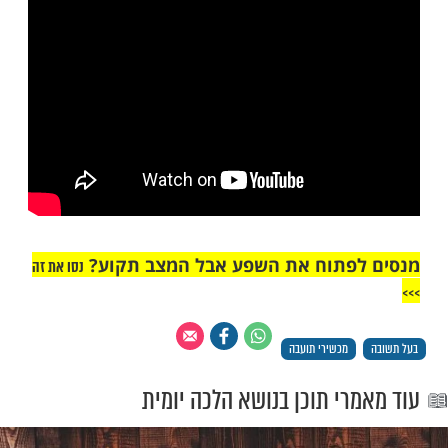
חר, אלא אם כן יש ספק אם הלה ישתמש בהם
סור, או שמא רק לצרכי היתר, וגם כשיש לו
קנות את המכשיר במקום אחר. [ילקו"י סימן
"אך טוב וחסד"
ם תשובה? צפו: